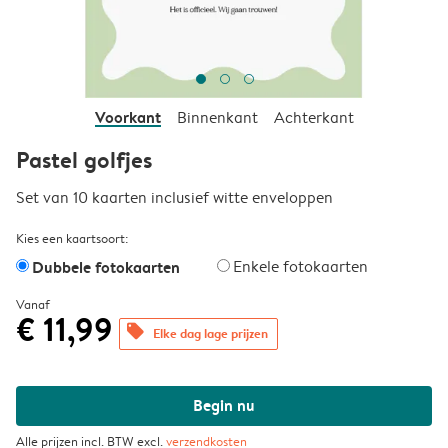
Voorkant
Binnenkant
Achterkant
Pastel golfjes
Set van 10 kaarten inclusief witte enveloppen
Kies een kaartsoort:
Dubbele fotokaarten
Enkele fotokaarten
Vanaf
€ 11,99
offers
Elke dag lage prijzen
Begin nu
Alle prijzen incl. BTW excl.
verzendkosten