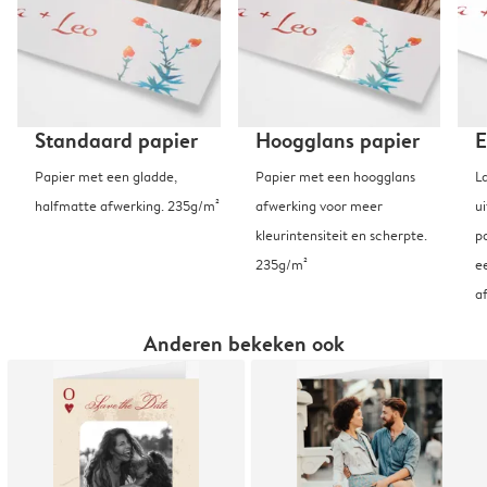
Standaard papier
Hoogglans papier
E
Papier met een gladde,
Papier met een hoogglans
L
halfmatte afwerking. 235g/m²
afwerking voor meer
u
kleurintensiteit en scherpte.
p
235g/m²
e
a
Anderen bekeken ook