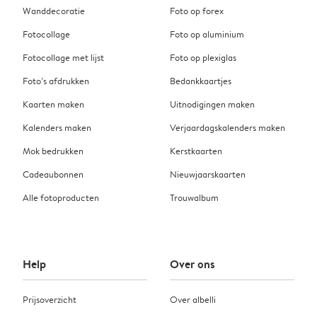
Wanddecoratie
Foto op forex
Fotocollage
Foto op aluminium
Fotocollage met lijst
Foto op plexiglas
Foto’s afdrukken
Bedankkaartjes
Kaarten maken
Uitnodigingen maken
Kalenders maken
Verjaardagskalenders maken
Mok bedrukken
Kerstkaarten
Cadeaubonnen
Nieuwjaarskaarten
Alle fotoproducten
Trouwalbum
Help
Over ons
Prijsoverzicht
Over albelli