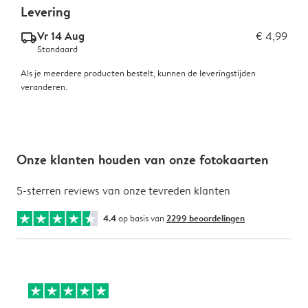
Levering
Vr 14 Aug
€ 4,99
delivery_standard_v2
Standaard
Als je meerdere producten bestelt, kunnen de leveringstijden
veranderen.
Onze klanten houden van onze fotokaarten
5-sterren reviews van onze tevreden klanten
4.4
op basis van
2299 beoordelingen