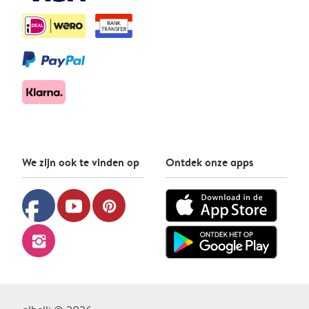
We zijn ook te vinden op
Ontdek onze apps
facebook
youtube
pinterest
instagram