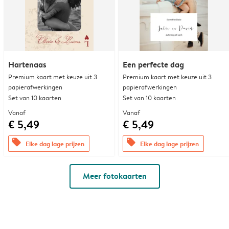
Hartenaas
Een perfecte dag
Premium kaart met keuze uit 3
Premium kaart met keuze uit 3
papierafwerkingen
papierafwerkingen
Set van 10 kaarten
Set van 10 kaarten
Vanaf
Vanaf
€ 5,49
€ 5,49
offers
offers
Elke dag lage prijzen
Elke dag lage prijzen
Meer fotokaarten