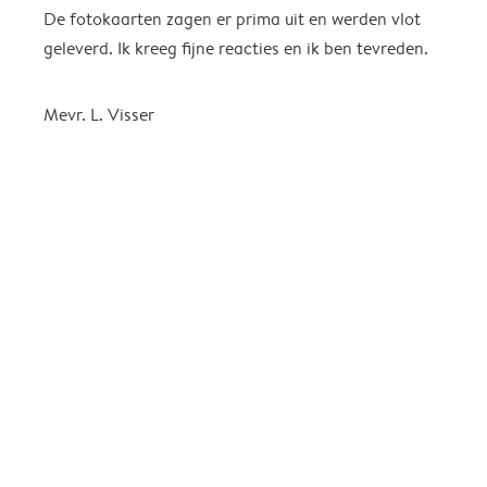
De fotokaarten zagen er prima uit en werden vlot
H
geleverd. Ik kreeg fijne reacties en ik ben tevreden.
S
K
b
Mevr. L. Visser
n
a
f
g
k
g
t
i
A