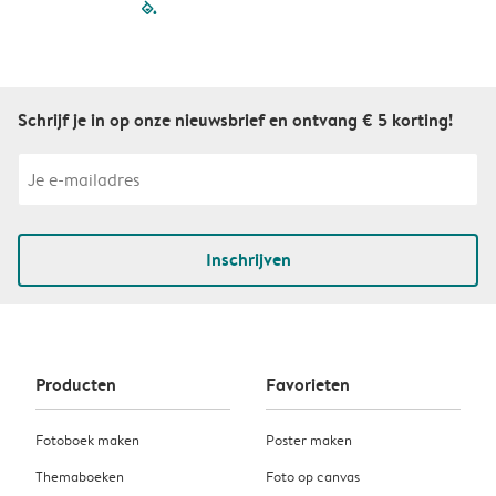
filled-pagination
outlined-paginatio
outlined-paginat
outlined-pagin
outlined-pag
outlined-p
Schrijf je in op onze nieuwsbrief en ontvang € 5 korting!
Inschrijven
Producten
Favorieten
Fotoboek maken
Poster maken
Themaboeken
Foto op canvas