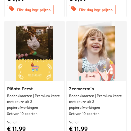
offers
offers
Elke dag lage prijzen
Elke dag lage prijzen
Piñata Feest
Zeemeermin
Bedankkaarten | Premium kaart
Bedankkaarten | Premium kaart
met keuze uit 3
met keuze uit 3
papierafwerkingen
papierafwerkingen
Set van 10 kaarten
Set van 10 kaarten
Vanaf
Vanaf
€ 11,99
€ 11,99