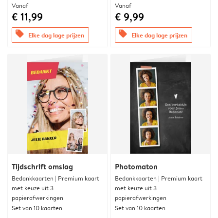
Vanaf
Vanaf
€ 11,99
€ 9,99
offers
offers
Elke dag lage prijzen
Elke dag lage prijzen
Tijdschrift omslag
Photomaton
Bedankkaarten | Premium kaart
Bedankkaarten | Premium kaart
met keuze uit 3
met keuze uit 3
papierafwerkingen
papierafwerkingen
Set van 10 kaarten
Set van 10 kaarten