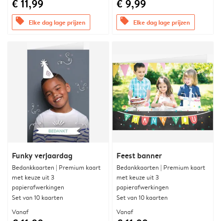
€ 11,99
€ 9,99
offers
offers
Elke dag lage prijzen
Elke dag lage prijzen
Funky verjaardag
Feest banner
Bedankkaarten | Premium kaart
Bedankkaarten | Premium kaart
met keuze uit 3
met keuze uit 3
papierafwerkingen
papierafwerkingen
Set van 10 kaarten
Set van 10 kaarten
Vanaf
Vanaf