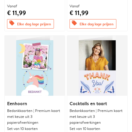
Vanaf
Vanaf
€ 11,99
€ 11,99
offers
offers
Elke dag lage prijzen
Elke dag lage prijzen
Eenhoorn
Cocktails en taart
Bedankkaarten | Premium kaart
Bedankkaarten | Premium kaart
met keuze uit 3
met keuze uit 3
papierafwerkingen
papierafwerkingen
Set van 10 kaarten
Set van 10 kaarten