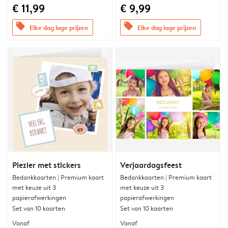
€ 11,99
€ 9,99
offers
offers
Elke dag lage prijzen
Elke dag lage prijzen
Plezier met stickers
Verjaardagsfeest
Bedankkaarten | Premium kaart
Bedankkaarten | Premium kaart
met keuze uit 3
met keuze uit 3
papierafwerkingen
papierafwerkingen
Set van 10 kaarten
Set van 10 kaarten
Vanaf
Vanaf