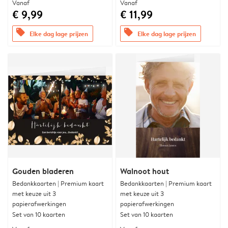
Vanaf
Vanaf
€ 9,99
€ 11,99
offers
offers
Elke dag lage prijzen
Elke dag lage prijzen
Gouden bladeren
Walnoot hout
Bedankkaarten | Premium kaart
Bedankkaarten | Premium kaart
met keuze uit 3
met keuze uit 3
papierafwerkingen
papierafwerkingen
Set van 10 kaarten
Set van 10 kaarten