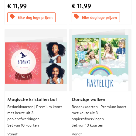
€ 11,99
€ 11,99
offers
offers
Elke dag lage prijzen
Elke dag lage prijzen
Magische kristallen bol
Donzige wolken
Bedankkaarten | Premium kaart
Bedankkaarten | Premium kaart
met keuze uit 3
met keuze uit 3
papierafwerkingen
papierafwerkingen
Set van 10 kaarten
Set van 10 kaarten
Vanaf
Vanaf