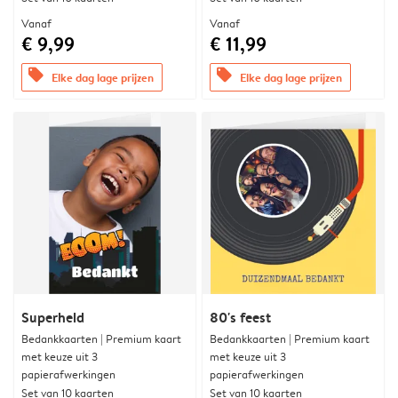
Vanaf
Vanaf
€ 9,99
€ 11,99
offers
offers
Elke dag lage prijzen
Elke dag lage prijzen
Superheld
80's feest
Bedankkaarten | Premium kaart
Bedankkaarten | Premium kaart
met keuze uit 3
met keuze uit 3
papierafwerkingen
papierafwerkingen
Set van 10 kaarten
Set van 10 kaarten