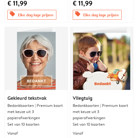
€ 11,99
€ 11,99
offers
offers
Elke dag lage prijzen
Elke dag lage prijzen
Gekleurd tekstvak
Vliegtuig
Bedankkaarten | Premium kaart
Bedankkaarten | Premium kaart
met keuze uit 3
met keuze uit 3
papierafwerkingen
papierafwerkingen
Set van 10 kaarten
Set van 10 kaarten
Vanaf
Vanaf