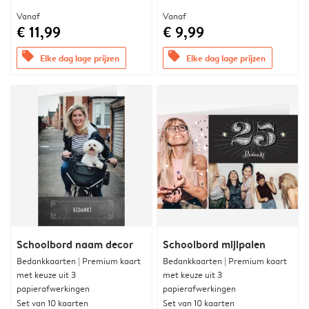
Vanaf
Vanaf
€ 11,99
€ 9,99
offers
offers
Elke dag lage prijzen
Elke dag lage prijzen
Schoolbord naam decor
Schoolbord mijlpalen
Bedankkaarten | Premium kaart
Bedankkaarten | Premium kaart
met keuze uit 3
met keuze uit 3
papierafwerkingen
papierafwerkingen
Set van 10 kaarten
Set van 10 kaarten