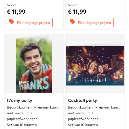
Vanaf
Vanaf
€ 11,99
€ 11,99
offers
offers
Elke dag lage prijzen
Elke dag lage prijzen
It's my party
Cocktail party
Bedankkaarten | Premium kaart
Bedankkaarten | Premium kaart
met keuze uit 3
met keuze uit 3
papierafwerkingen
papierafwerkingen
Set van 10 kaarten
Set van 10 kaarten