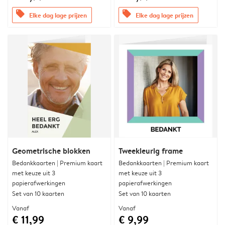
offers
offers
Elke dag lage prijzen
Elke dag lage prijzen
Geometrische blokken
Tweekleurig frame
Bedankkaarten | Premium kaart
Bedankkaarten | Premium kaart
met keuze uit 3
met keuze uit 3
papierafwerkingen
papierafwerkingen
Set van 10 kaarten
Set van 10 kaarten
Vanaf
Vanaf
€ 11,99
€ 9,99