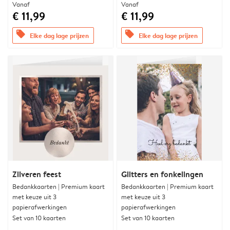
Vanaf
Vanaf
€ 11,99
€ 11,99
offers
offers
Elke dag lage prijzen
Elke dag lage prijzen
Zilveren feest
Glitters en fonkelingen
Bedankkaarten | Premium kaart
Bedankkaarten | Premium kaart
met keuze uit 3
met keuze uit 3
papierafwerkingen
papierafwerkingen
Set van 10 kaarten
Set van 10 kaarten