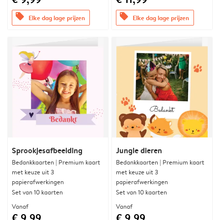
offers
offers
Elke dag lage prijzen
Elke dag lage prijzen
Sprookjesafbeelding
Jungle dieren
Bedankkaarten | Premium kaart
Bedankkaarten | Premium kaart
met keuze uit 3
met keuze uit 3
papierafwerkingen
papierafwerkingen
Set van 10 kaarten
Set van 10 kaarten
Vanaf
Vanaf
€ 9,99
€ 9,99