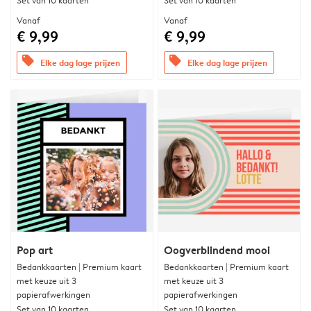
Set van 10 kaarten
Set van 10 kaarten
Vanaf
Vanaf
€ 9,99
€ 9,99
offers
offers
Elke dag lage prijzen
Elke dag lage prijzen
Pop art
Oogverblindend mooi
Bedankkaarten | Premium kaart
Bedankkaarten | Premium kaart
met keuze uit 3
met keuze uit 3
papierafwerkingen
papierafwerkingen
Set van 10 kaarten
Set van 10 kaarten