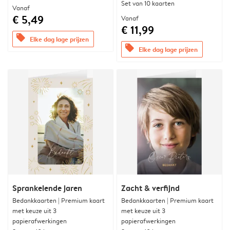
Set van 10 kaarten
Vanaf
€ 5,49
Vanaf
€ 11,99
offers
Elke dag lage prijzen
offers
Elke dag lage prijzen
Sprankelende jaren
Zacht & verfijnd
Bedankkaarten | Premium kaart
Bedankkaarten | Premium kaart
met keuze uit 3
met keuze uit 3
papierafwerkingen
papierafwerkingen