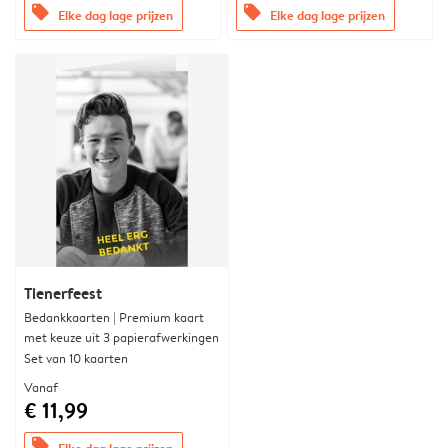
offers
offers
Elke dag lage prijzen
Elke dag lage prijzen
Tienerfeest
Bedankkaarten | Premium kaart
met keuze uit 3 papierafwerkingen
Set van 10 kaarten
Vanaf
€ 11,99
offers
Elke dag lage prijzen