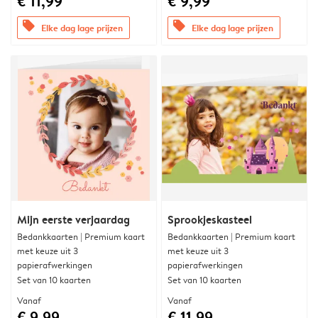
€ 11,99
€ 9,99
offers
offers
Elke dag lage prijzen
Elke dag lage prijzen
Mijn eerste verjaardag
Sprookjeskasteel
Bedankkaarten | Premium kaart
Bedankkaarten | Premium kaart
met keuze uit 3
met keuze uit 3
papierafwerkingen
papierafwerkingen
Set van 10 kaarten
Set van 10 kaarten
Vanaf
Vanaf
€ 9,99
€ 11,99