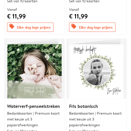
Set van 10 kaarten
Set van 10 kaarten
Vanaf
Vanaf
€ 11,99
€ 11,99
offers
offers
Elke dag lage prijzen
Elke dag lage prijzen
Waterverf-penseelstreken
Fris botanisch
Bedankkaarten | Premium kaart
Bedankkaarten | Premium kaart
met keuze uit 3
met keuze uit 3
papierafwerkingen
papierafwerkingen