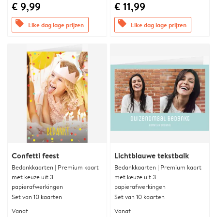
€ 9,99
€ 11,99
offers
offers
Elke dag lage prijzen
Elke dag lage prijzen
Confetti feest
Lichtblauwe tekstbalk
Bedankkaarten | Premium kaart
Bedankkaarten | Premium kaart
met keuze uit 3
met keuze uit 3
papierafwerkingen
papierafwerkingen
Set van 10 kaarten
Set van 10 kaarten
Vanaf
Vanaf