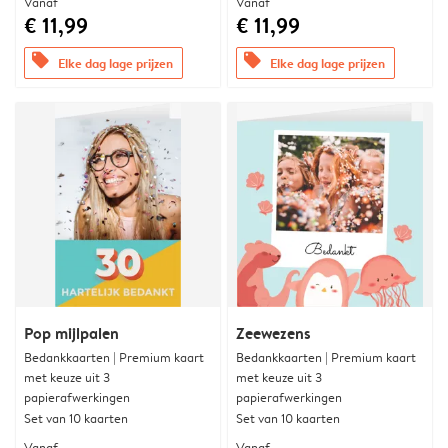
Vanaf
Vanaf
€ 11,99
€ 11,99
offers
offers
Elke dag lage prijzen
Elke dag lage prijzen
Pop mijlpalen
Zeewezens
Bedankkaarten | Premium kaart
Bedankkaarten | Premium kaart
met keuze uit 3
met keuze uit 3
papierafwerkingen
papierafwerkingen
Set van 10 kaarten
Set van 10 kaarten
Vanaf
Vanaf