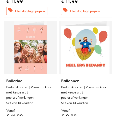
€ 11,99
€ 11,99
offers
offers
Elke dag lage prijzen
Elke dag lage prijzen
Ballerina
Ballonnen
Bedankkaarten | Premium kaart
Bedankkaarten | Premium kaart
met keuze uit 3
met keuze uit 3
papierafwerkingen
papierafwerkingen
Set van 10 kaarten
Set van 10 kaarten
Vanaf
Vanaf