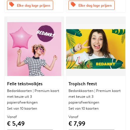
offers
offers
Elke dag lage prijzen
Elke dag lage prijzen
Felle tekstwolkjes
Tropisch feest
Bedankkaarten | Premium kaart
Bedankkaarten | Premium kaart
met keuze uit 3
met keuze uit 3
papierafwerkingen
papierafwerkingen
Set van 10 kaarten
Set van 10 kaarten
Vanaf
Vanaf
€ 5,49
€ 7,99