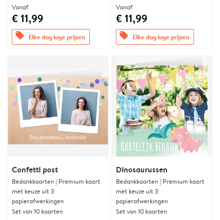
Vanaf
Vanaf
€ 11,99
€ 11,99
offers
offers
Elke dag lage prijzen
Elke dag lage prijzen
Confetti post
Dinosaurussen
Bedankkaarten | Premium kaart
Bedankkaarten | Premium kaart
met keuze uit 3
met keuze uit 3
papierafwerkingen
papierafwerkingen
Set van 10 kaarten
Set van 10 kaarten