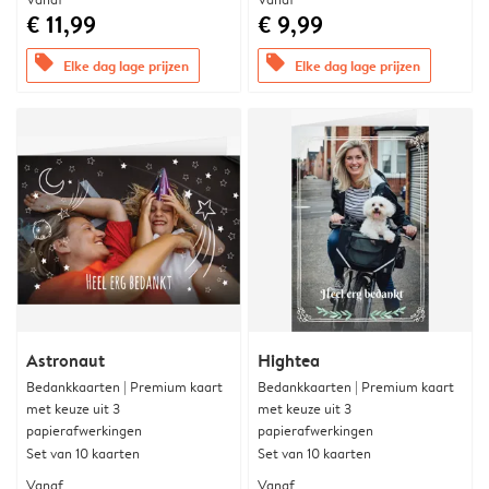
€ 11,99
€ 9,99
offers
offers
Elke dag lage prijzen
Elke dag lage prijzen
Astronaut
Hightea
Bedankkaarten | Premium kaart
Bedankkaarten | Premium kaart
met keuze uit 3
met keuze uit 3
papierafwerkingen
papierafwerkingen
Set van 10 kaarten
Set van 10 kaarten
Vanaf
Vanaf