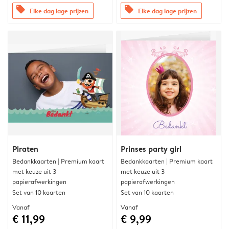
offers
offers
Elke dag lage prijzen
Elke dag lage prijzen
Piraten
Prinses party girl
Bedankkaarten | Premium kaart
Bedankkaarten | Premium kaart
met keuze uit 3
met keuze uit 3
papierafwerkingen
papierafwerkingen
Set van 10 kaarten
Set van 10 kaarten
Vanaf
Vanaf
€ 11,99
€ 9,99