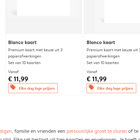
Blanco kaart
Blanco kaart
Premium kaart met keuze uit 3
Premium kaart met keuze uit 
papierafwerkingen
papierafwerkingen
Set van 10 kaarten
Set van 10 kaarten
Vanaf
Vanaf
€ 11,99
€ 11,99
offers
offers
Elke dag lage prijzen
Elke dag lage prijzen
ndigen
, familie en vrienden een
persoonlijke groet te sturen
of te
tijl. Elke set bestaat uit tien kaarten en enveloppen. Je hoeft 