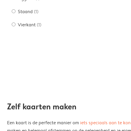
Staand
(1)
Vierkant
(1)
Zelf kaarten maken
Een kaart is de perfecte manier om
iets speciaals aan te ko
maken en helemaal afstemmen op de gelegenheid en je eigen s