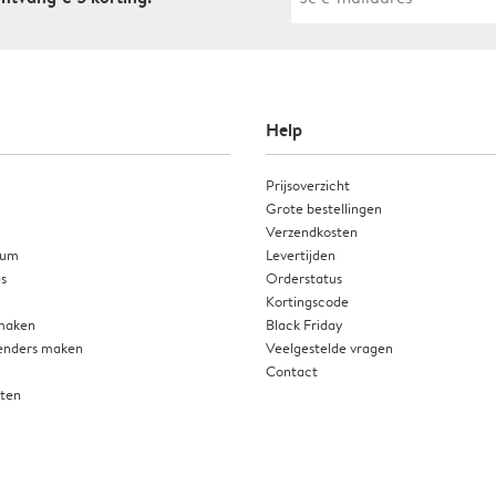
Help
Prijsoverzicht
Grote bestellingen
Verzendkosten
ium
Levertijden
as
Orderstatus
Kortingscode
 maken
Black Friday
enders maken
Veelgestelde vragen
Contact
rten