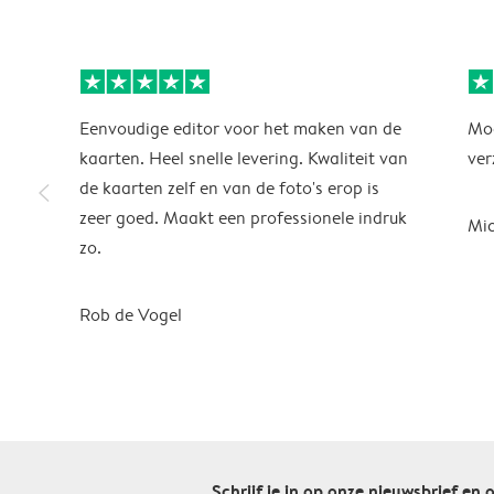
Eenvoudige editor voor het maken van de
Moo
kaarten. Heel snelle levering. Kwaliteit van
ver
slim_arrow_left
de kaarten zelf en van de foto's erop is
zeer goed. Maakt een professionele indruk
Mic
zo.
Rob de Vogel
Schrijf je in op onze nieuwsbrief en 