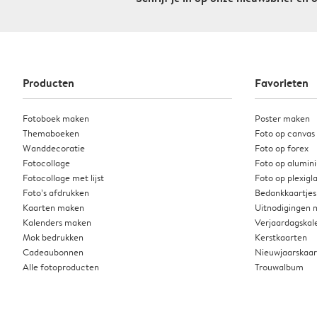
Producten
Favorieten
Fotoboek maken
Poster maken
Themaboeken
Foto op canvas
Wanddecoratie
Foto op forex
Fotocollage
Foto op alumin
Fotocollage met lijst
Foto op plexigl
Foto’s afdrukken
Bedankkaartjes
Kaarten maken
Uitnodigingen
Kalenders maken
Verjaardagskal
Mok bedrukken
Kerstkaarten
Cadeaubonnen
Nieuwjaarskaa
Alle fotoproducten
Trouwalbum