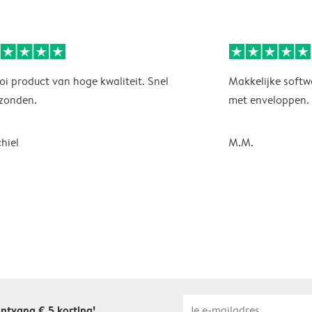
i product van hoge kwaliteit. Snel
Makkelijke soft
zonden.
met enveloppen. 
hiel
M.M.
ontvang € 5 korting!