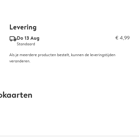
Levering
Do 13 Aug
€ 4,99
delivery_standard_v2
Standaard
Als je meerdere producten bestelt, kunnen de leveringstijden
veranderen.
okaarten