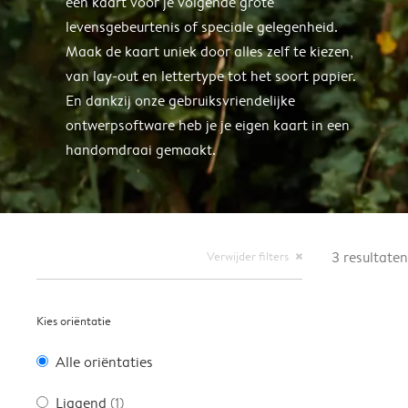
een kaart voor je volgende grote
levensgebeurtenis of speciale gelegenheid.
Maak de kaart uniek door alles zelf te kiezen,
van lay-out en lettertype tot het soort papier.
En dankzij onze gebruiksvriendelijke
ontwerpsoftware heb je je eigen kaart in een
handomdraai gemaakt.
Verwijder filters
3
resultaten
close
Kies oriëntatie
Alle oriëntaties
Liggend
(1)