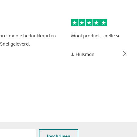
ware, mooie bedankkaarten
Mooi product, snelle service. L
Snel geleverd.
slim_arrow_right
J. Hulsman
Inschrijven