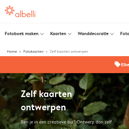
Fotoboek maken
Kaarten
Wanddecoratie
Foto
slim_arrow_down
slim_arrow_down
slim_arrow_down
Home
Fotokaarten
Zelf kaarten ontwerpen
offers
Elk
Zelf kaarten
ontwerpen
Ben je in een creatieve bui? Ontwerp dan zelf