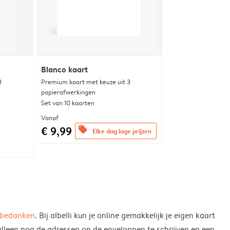
Blanco kaart
3
Premium kaart met keuze uit 3
papierafwerkingen
Set van 10 kaarten
Vanaf
€ 9,99
offers
Elke dag lage prijzen
bedanken
. Bij albelli kun je online gemakkelijk je eigen kaart
alleen nog de adressen op de enveloppen te schrijven en een