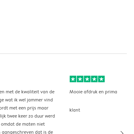
en met de kwaliteit van de
Mooie afdruk en prima leverin
ge wat ik wel jammer vind
wordt met een prijs maar
klant
lijk twee keer zo duur werd
n omdat de maten niet
slim_arrow_right
n aangeschreven dat is de