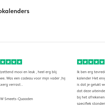
okalenders
zettend mooi en leuk , heel erg blij
Ik ben erg tevred
ee. Was een cadeau voor mijn vader ,hij
kalender Het eni
xerg verrast .
is dat je gelukt 
dat deze uiteinde
bij het afrekene
J.W Smeets-Quaaden
specifiek stonde