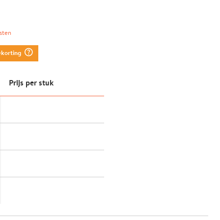
sten
question_mark_circle
ekorting
Prijs per stuk