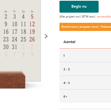
Begin nu
Alle prijzen incl. BTW excl.
verzendko
Bestel meer, bespaar meer
| Volum
Aantal
1
2 - 3
4 - 5
6+