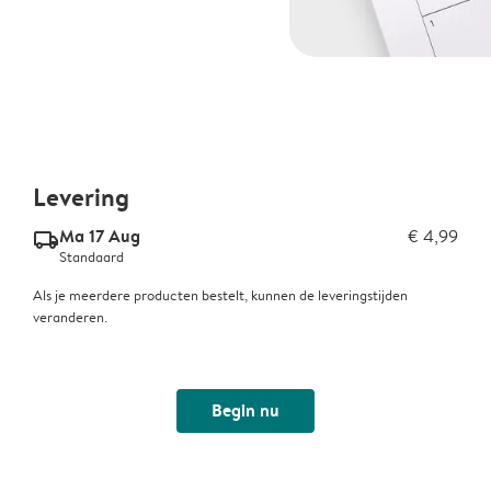
Levering
Ma 17 Aug
€ 4,99
delivery_standard_v2
Standaard
Als je meerdere producten bestelt, kunnen de leveringstijden
veranderen.
Begin nu