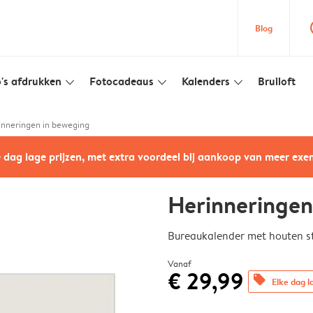
que
Blog
's afdrukken
Fotocadeaus
Kalenders
Bruiloft
slim_arrow_down
slim_arrow_down
slim_arrow_down
inneringen in beweging
e dag lage prijzen, met extra voordeel bij aankoop van meer ex
Herinneringen
Bureaukalender met houten 
Vanaf
€ 29,99
offers
Elke dag l