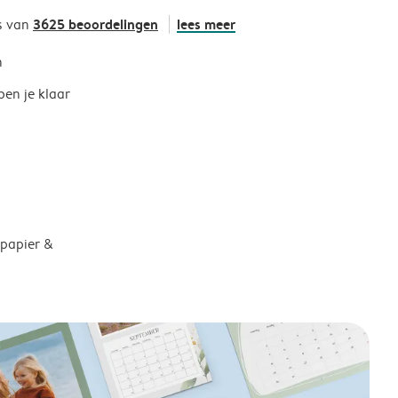
3625 beoordelingen
lees meer
s van
h
ben je klaar
 papier &