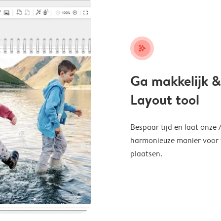
stars_plus
Ga makkelijk &
Layout tool
Bespaar tijd en laat onze
harmonieuze manier voor te
plaatsen.