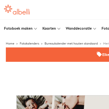
Fotoboek maken
Kaarten
Wanddecoratie
Foto
slim_arrow_down
slim_arrow_down
slim_arrow_down
Home
Fotokalenders
Bureaukalender met houten standaard
Her
offers
Elk