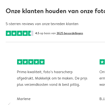
Onze klanten houden van onze fot
5-sterren reviews van onze tevreden klanten
4.5
op basis van
3625 beoordelingen
Prima kwaliteit, foto’s haarscherp
Ont
afgedrukt. Makkelijk om te maken. De prijs
erm
plus verzendkosten vond ik best pittig.
was
Marlene
B.
slim_arrow_left