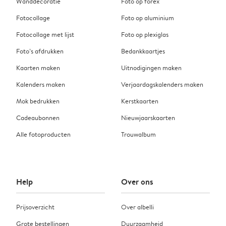
Wanddecoratie
Foto op forex
Fotocollage
Foto op aluminium
Fotocollage met lijst
Foto op plexiglas
Foto’s afdrukken
Bedankkaartjes
Kaarten maken
Uitnodigingen maken
Kalenders maken
Verjaardagskalenders maken
Mok bedrukken
Kerstkaarten
Cadeaubonnen
Nieuwjaarskaarten
Alle fotoproducten
Trouwalbum
Help
Over ons
Prijsoverzicht
Over albelli
Grote bestellingen
Duurzaamheid