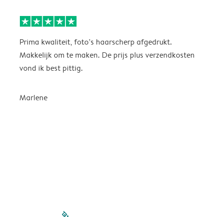
Prima kwaliteit, foto’s haarscherp afgedrukt.
O
Makkelijk om te maken. De prijs plus verzendkosten
e
vond ik best pittig.
Marlene
filled-pagination
outlined-paginatio
outlined-paginat
outlined-pagin
outlined-pag
outlined-p