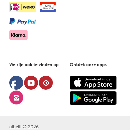
We zijn ook te vinden op
Ontdek onze apps
facebook
youtube
pinterest
instagram
albelli © 2026