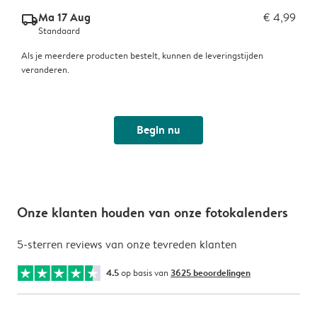
Ma 17 Aug
€ 4,99
delivery_standard_v2
Standaard
Als je meerdere producten bestelt, kunnen de leveringstijden
veranderen.
Begin nu
Onze klanten houden van onze fotokalenders
5-sterren reviews van onze tevreden klanten
4.5
op basis van
3625 beoordelingen