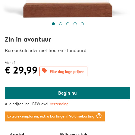
Zin in avontuur
Bureaukalender met houten standaard
Vanaf
€ 29,99
offers
Elke dag lage prijzen
Begin nu
Alle prijzen incl. BTW excl.
verzending
question_mark_circle
Extra exemplaren, extra kortingen
| Volumekorting
Aantal
Prijs per stuk