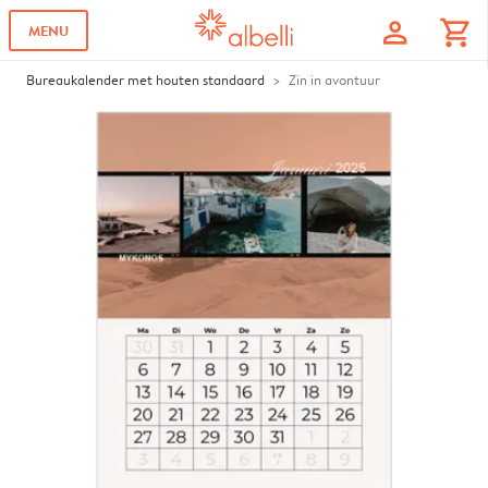
profile
shopping_cart
MENU
Bureaukalender met houten standaard
Zin in avontuur