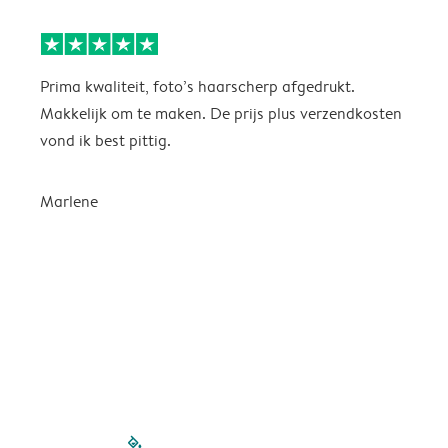
Prima kwaliteit, foto’s haarscherp afgedrukt.
O
Makkelijk om te maken. De prijs plus verzendkosten
e
vond ik best pittig.
Marlene
filled-pagination
outlined-paginatio
outlined-paginat
outlined-pagin
outlined-pag
outlined-p