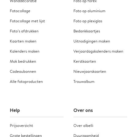
Wanddecoratie
Foto op forex
Fotocollage
Foto op aluminium
Fotocollage met lijst
Foto op plexiglas
Foto’s afdrukken
Bedankkaartjes
Kaarten maken
Uitnodigingen maken
Kalenders maken
Verjaardagskalenders maken
Mok bedrukken
Kerstkaarten
Cadeaubonnen
Nieuwjaarskaarten
Alle fotoproducten
Trouwalbum
Help
Over ons
Prijsoverzicht
Over albelli
Grote bestellingen
Duurzaamheid