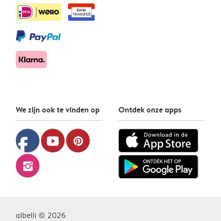
We zijn ook te vinden op
Ontdek onze apps
facebook
youtube
pinterest
instagram
albelli © 2026