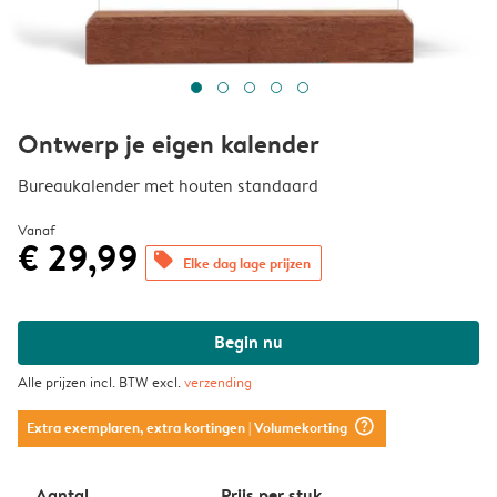
Ontwerp je eigen kalender
Bureaukalender met houten standaard
Vanaf
€ 29,99
offers
Elke dag lage prijzen
Begin nu
Alle prijzen incl. BTW excl.
verzending
question_mark_circle
Extra exemplaren, extra kortingen
| Volumekorting
Aantal
Prijs per stuk