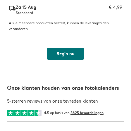
Za 15 Aug
€ 4,99
delivery_standard_v2
Standaard
Als je meerdere producten bestelt, kunnen de leveringstijden
veranderen.
Begin nu
Onze klanten houden van onze fotokalenders
5-sterren reviews van onze tevreden klanten
4.5
op basis van
3625 beoordelingen