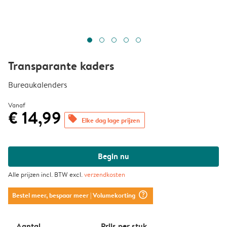
Transparante kaders
Bureaukalenders
Vanaf
€ 14,99
offers
Elke dag lage prijzen
Begin nu
Alle prijzen incl. BTW excl.
verzendkosten
question_mark_circle
Bestel meer, bespaar meer
| Volumekorting
Aantal
Prijs per stuk