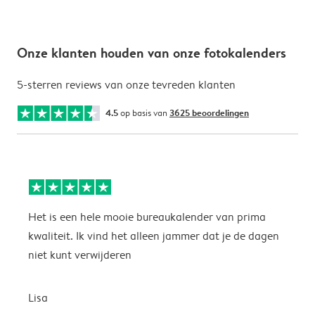
Onze klanten houden van onze fotokalenders
5-sterren reviews van onze tevreden klanten
4.5
op basis van
3625 beoordelingen
Het is een hele mooie bureaukalender van prima
S
kwaliteit. Ik vind het alleen jammer dat je de dagen
s
niet kunt verwijderen
S
Lisa