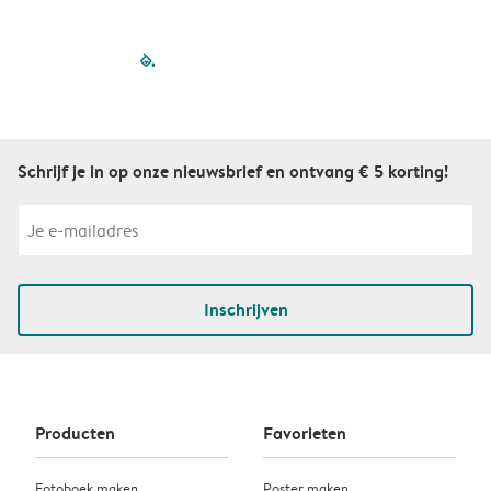
filled-pagination
outlined-paginatio
outlined-paginat
outlined-pagin
outlined-pag
outlined-p
Schrijf je in op onze nieuwsbrief en ontvang € 5 korting!
Inschrijven
Producten
Favorieten
Fotoboek maken
Poster maken