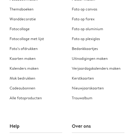
Themaboeken
Foto op canvas
Wanddecoratie
Foto op forex
Fotocollage
Foto op aluminium
Fotocollage met lijst
Foto op plexiglas
Foto’s afdrukken
Bedankkaartjes
Kaarten maken
Uitnodigingen maken
Kalenders maken
Verjaardagskalenders maken
Mok bedrukken
Kerstkaarten
Cadeaubonnen
Nieuwjaarskaarten
Alle fotoproducten
Trouwalbum
Help
Over ons