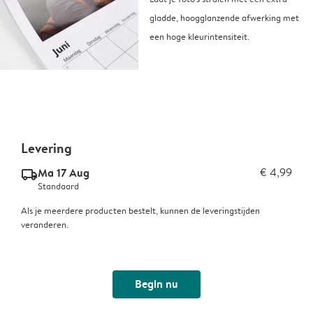
gladde, hoogglanzende afwerking met
een hoge kleurintensiteit.
Levering
Ma 17 Aug
€ 4,99
delivery_standard_v2
Standaard
Als je meerdere producten bestelt, kunnen de leveringstijden
veranderen.
Begin nu