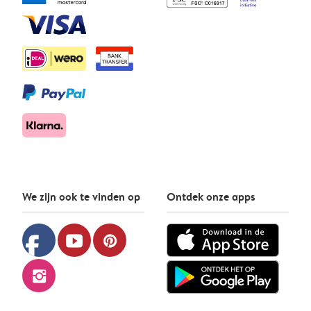
We zijn ook te vinden op
Ontdek onze apps
facebook
youtube
pinterest
instagram