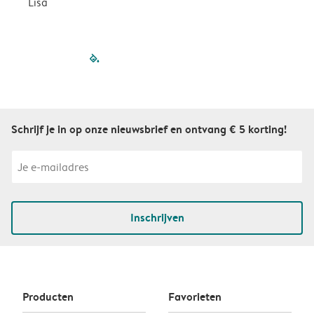
Lisa
filled-pagination
outlined-paginatio
outlined-paginat
outlined-pagin
outlined-pag
outlined-p
Schrijf je in op onze nieuwsbrief en ontvang € 5 korting!
Inschrijven
Producten
Favorieten