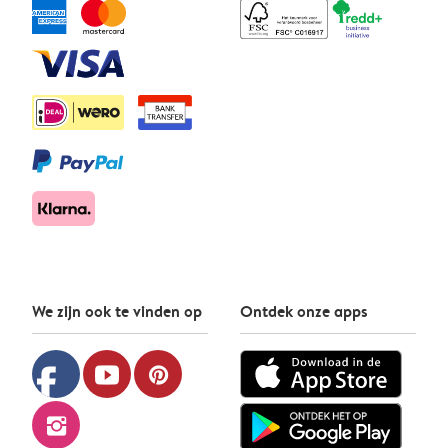
We zijn ook te vinden op
Ontdek onze apps
facebook
youtube
pinterest
instagram