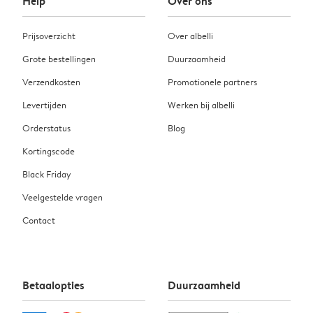
Help
Over ons
Prijsoverzicht
Over albelli
Grote bestellingen
Duurzaamheid
Verzendkosten
Promotionele partners
Levertijden
Werken bij albelli
Orderstatus
Blog
Kortingscode
Black Friday
Veelgestelde vragen
Contact
Betaalopties
Duurzaamheid