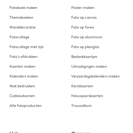
Fotoboek maken
Poster maken
Themaboeken
Foto op canvas
Wanddecoratie
Foto op forex
Fotocollage
Foto op aluminium
Fotocollage met lijst
Foto op plexiglas
Foto’s afdrukken
Bedankkaartjes
Kaarten maken
Uitnodigingen maken
Kalenders maken
Verjaardagskalenders maken
Mok bedrukken
Kerstkaarten
Cadeaubonnen
Nieuwjaarskaarten
Alle fotoproducten
Trouwalbum