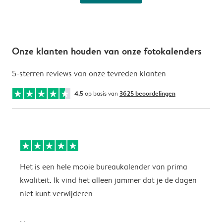
Onze klanten houden van onze fotokalenders
5-sterren reviews van onze tevreden klanten
4.5
op basis van
3625 beoordelingen
Het is een hele mooie bureaukalender van prima
S
kwaliteit. Ik vind het alleen jammer dat je de dagen
s
niet kunt verwijderen
S