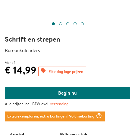
Schrift en strepen
Bureaukalenders
Vanaf
€ 14,99
offers
Elke dag lage prijzen
Begin nu
Alle prijzen incl. BTW excl.
verzending
question_mark_circle
Extra exemplaren, extra kortingen
| Volumekorting
Aantal
Prijs per stuk