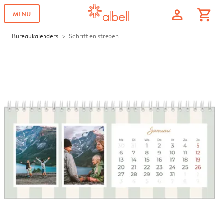
profile
shopping_cart
MENU
Bureaukalenders
Schrift en strepen