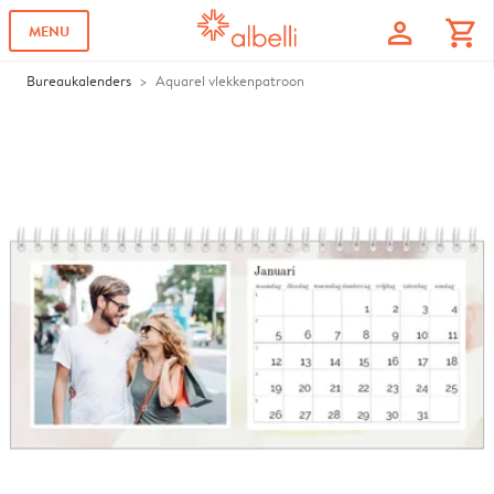
profile
shopping_cart
MENU
Bureaukalenders
Aquarel vlekkenpatroon