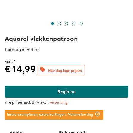
Aquarel vlekkenpatroon
Bureaukalenders
Vanaf
€ 14,99
offers
Elke dag lage prijzen
Begin nu
Alle prijzen incl. BTW excl.
verzending
question_mark_circle
Extra exemplaren, extra kortingen
| Volumekorting
Aantal
Prijs per stuk