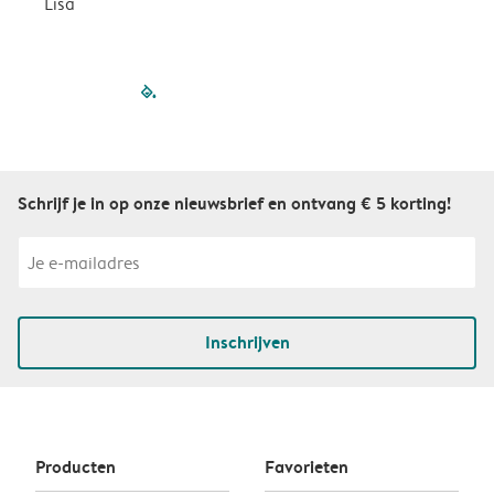
Lisa
filled-pagination
outlined-paginatio
outlined-paginat
outlined-pagin
outlined-pag
outlined-p
Schrijf je in op onze nieuwsbrief en ontvang € 5 korting!
Inschrijven
Producten
Favorieten