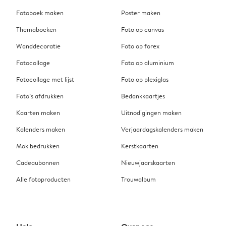
Fotoboek maken
Poster maken
Themaboeken
Foto op canvas
Wanddecoratie
Foto op forex
Fotocollage
Foto op aluminium
Fotocollage met lijst
Foto op plexiglas
Foto’s afdrukken
Bedankkaartjes
Kaarten maken
Uitnodigingen maken
Kalenders maken
Verjaardagskalenders maken
Mok bedrukken
Kerstkaarten
Cadeaubonnen
Nieuwjaarskaarten
Alle fotoproducten
Trouwalbum