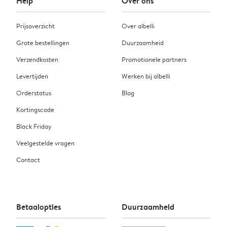
Help
Over ons
Prijsoverzicht
Over albelli
Grote bestellingen
Duurzaamheid
Verzendkosten
Promotionele partners
Levertijden
Werken bij albelli
Orderstatus
Blog
Kortingscode
Black Friday
Veelgestelde vragen
Contact
Betaalopties
Duurzaamheid