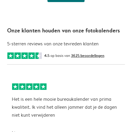
Onze klanten houden van onze fotokalenders
5-sterren reviews van onze tevreden klanten
4.5
op basis van
3625 beoordelingen
Het is een hele mooie bureaukalender van prima
S
kwaliteit. Ik vind het alleen jammer dat je de dagen
s
niet kunt verwijderen
S