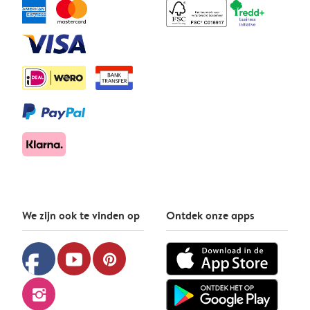
We zijn ook te vinden op
Ontdek onze apps
facebook
youtube
pinterest
instagram