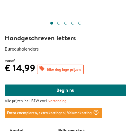
Handgeschreven letters
Bureaukalenders
Vanaf
€ 14,99
offers
Elke dag lage prijzen
Begin nu
Alle prijzen incl. BTW excl.
verzending
question_mark_circle
Extra exemplaren, extra kortingen
| Volumekorting
Aantal
Prijs per stuk