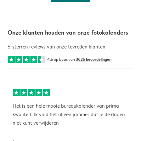
Onze klanten houden van onze fotokalenders
5-sterren reviews van onze tevreden klanten
4.5
op basis van
3625 beoordelingen
Het is een hele mooie bureaukalender van prima
S
kwaliteit. Ik vind het alleen jammer dat je de dagen
s
niet kunt verwijderen
S