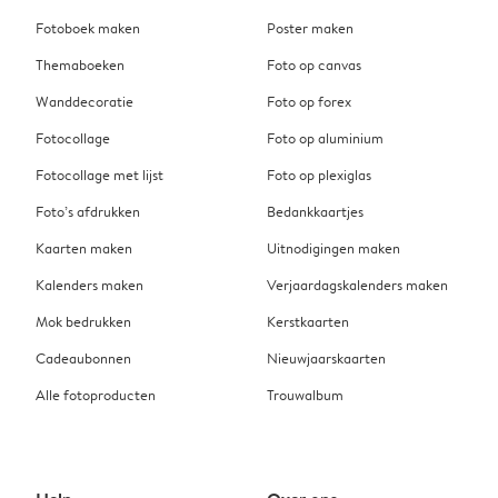
Fotoboek maken
Poster maken
Themaboeken
Foto op canvas
Wanddecoratie
Foto op forex
Fotocollage
Foto op aluminium
Fotocollage met lijst
Foto op plexiglas
Foto’s afdrukken
Bedankkaartjes
Kaarten maken
Uitnodigingen maken
Kalenders maken
Verjaardagskalenders maken
Mok bedrukken
Kerstkaarten
Cadeaubonnen
Nieuwjaarskaarten
Alle fotoproducten
Trouwalbum