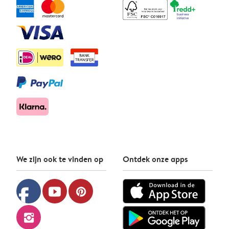
We zijn ook te vinden op
Ontdek onze apps
facebook
youtube
pinterest
instagram