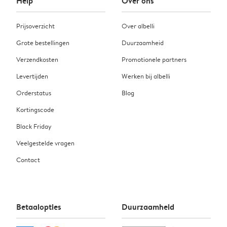
Help
Over ons
Prijsoverzicht
Over albelli
Grote bestellingen
Duurzaamheid
Verzendkosten
Promotionele partners
Levertijden
Werken bij albelli
Orderstatus
Blog
Kortingscode
Black Friday
Veelgestelde vragen
Contact
Betaalopties
Duurzaamheid