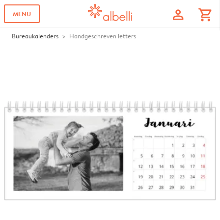
profile
shopping_cart
MENU
Bureaukalenders
Handgeschreven letters