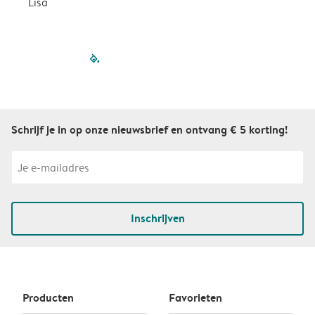
Lisa
filled-pagination
outlined-paginatio
outlined-paginat
outlined-pagin
outlined-pag
outlined-p
Schrijf je in op onze nieuwsbrief en ontvang € 5 korting!
Inschrijven
Producten
Favorieten