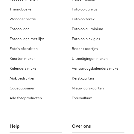
Themaboeken
Foto op canvas
Wanddecoratie
Foto op forex
Fotocollage
Foto op aluminium
Fotocollage met lijst
Foto op plexiglas
Foto’s afdrukken
Bedankkaartjes
Kaarten maken
Uitnodigingen maken
Kalenders maken
Verjaardagskalenders maken
Mok bedrukken
Kerstkaarten
Cadeaubonnen
Nieuwjaarskaarten
Alle fotoproducten
Trouwalbum
Help
Over ons