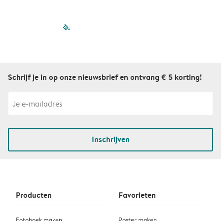
filled-pagination
outlined-paginatio
outlined-paginat
outlined-pagin
outlined-pag
outlined-p
Schrijf je in op onze nieuwsbrief en ontvang € 5 korting!
Inschrijven
Producten
Favorieten
Fotoboek maken
Poster maken