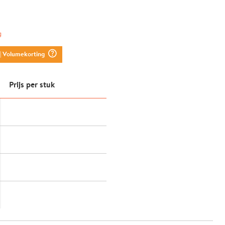
g
question_mark_circle
| Volumekorting
Prijs per stuk