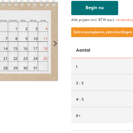
Begin nu
Alle prijzen incl. BTW excl.
verzendin
Extra exemplaren, extra kortingen
Aantal
1
2 - 3
4 - 5
6+