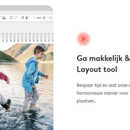
stars_plus
Ga makkelijk &
Layout tool
Bespaar tijd en laat onze
harmonieuze manier voor te
plaatsen.