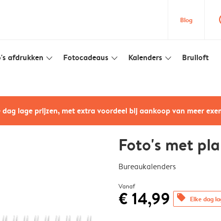
que
Blog
's afdrukken
Fotocadeaus
Kalenders
Bruiloft
slim_arrow_down
slim_arrow_down
slim_arrow_down
e dag lage prijzen, met extra voordeel bij aankoop van meer ex
Foto's met pl
Bureaukalenders
Vanaf
€ 14,99
offers
Elke dag la