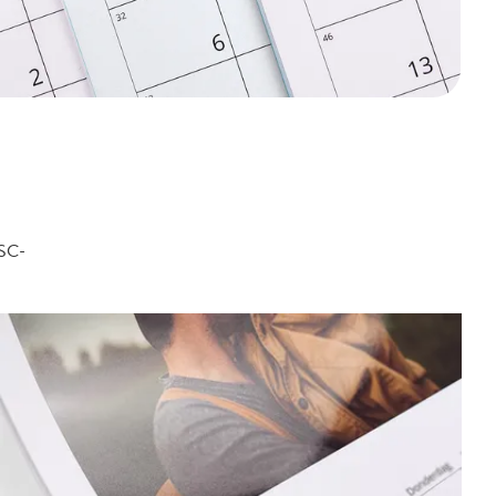
FSC-
.