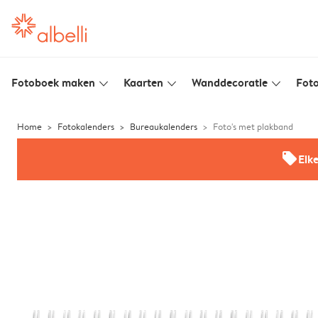
Fotoboek maken
Kaarten
Wanddecoratie
Foto
slim_arrow_down
slim_arrow_down
slim_arrow_down
Home
Fotokalenders
Bureaukalenders
Foto's met plakband
offers
Elk