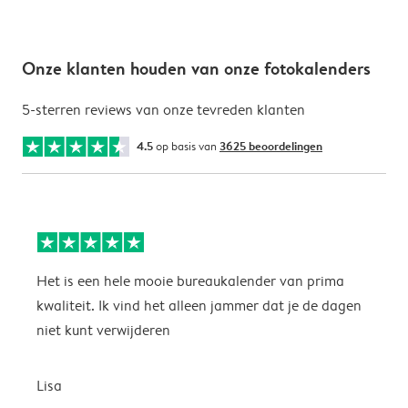
Onze klanten houden van onze fotokalenders
5-sterren reviews van onze tevreden klanten
4.5
op basis van
3625 beoordelingen
Het is een hele mooie bureaukalender van prima
S
kwaliteit. Ik vind het alleen jammer dat je de dagen
s
niet kunt verwijderen
S
Lisa