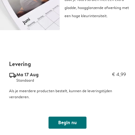
gladde, hoogglanzende afwerking met
een hoge kleurintensiteit.
Levering
Ma 17 Aug
€ 4,99
delivery_standard_v2
Standaard
Als je meerdere producten bestelt, kunnen de leveringstijden
veranderen.
Begin nu