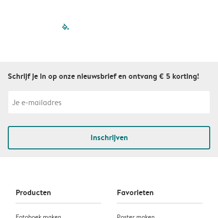
filled-pagination
outlined-paginatio
outlined-paginat
outlined-pagin
outlined-pag
outlined-p
Schrijf je in op onze nieuwsbrief en ontvang € 5 korting!
Inschrijven
Producten
Favorieten
Fotoboek maken
Poster maken