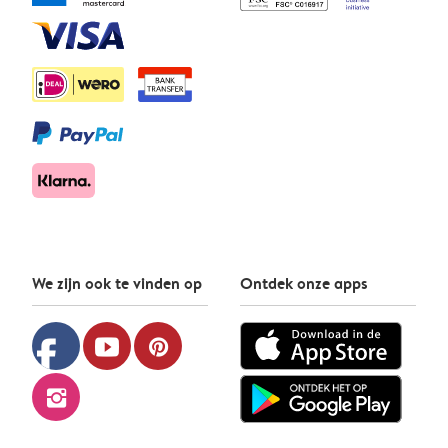
We zijn ook te vinden op
Ontdek onze apps
facebook
youtube
pinterest
instagram