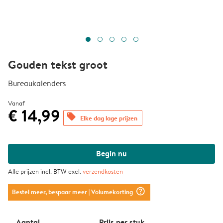
Gouden tekst groot
Bureaukalenders
Vanaf
€ 14,99
offers
Elke dag lage prijzen
Begin nu
Alle prijzen incl. BTW excl.
verzendkosten
question_mark_circle
Bestel meer, bespaar meer
| Volumekorting
Aantal
Prijs per stuk