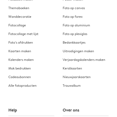
Themaboeken
Foto op canvas
Wanddecoratie
Foto op forex
Fotocollage
Foto op aluminium
Fotocollage met lijst
Foto op plexiglas
Foto’s afdrukken
Bedankkaartjes
Kaarten maken
Uitnodigingen maken
Kalenders maken
Verjaardagskalenders maken
Mok bedrukken
Kerstkaarten
Cadeaubonnen
Nieuwjaarskaarten
Alle fotoproducten
Trouwalbum
Help
Over ons