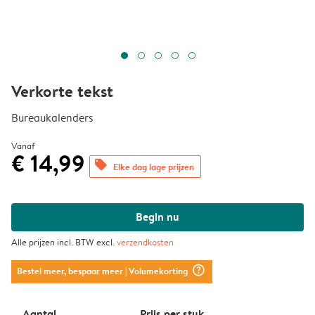
Verkorte tekst
Bureaukalenders
Vanaf
€ 14,99
offers
Elke dag lage prijzen
Begin nu
Alle prijzen incl. BTW excl.
verzendkosten
question_mark_circle
Bestel meer, bespaar meer
| Volumekorting
Aantal
Prijs per stuk