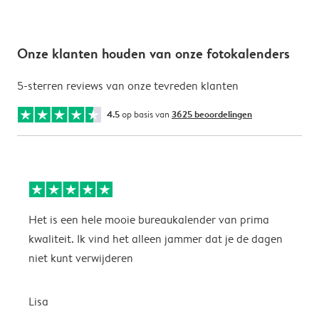
Onze klanten houden van onze fotokalenders
5-sterren reviews van onze tevreden klanten
4.5
op basis van
3625 beoordelingen
Het is een hele mooie bureaukalender van prima
S
kwaliteit. Ik vind het alleen jammer dat je de dagen
s
niet kunt verwijderen
S
Lisa