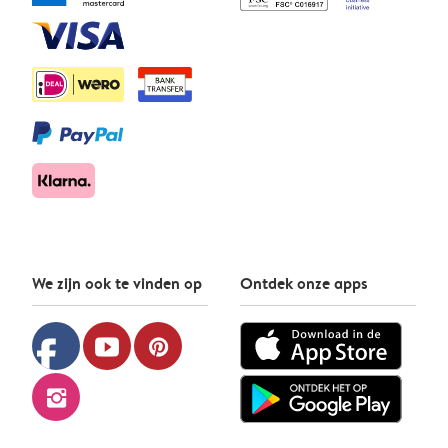
We zijn ook te vinden op
Ontdek onze apps
facebook
youtube
pinterest
instagram