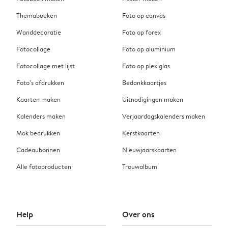
Themaboeken
Foto op canvas
Wanddecoratie
Foto op forex
Fotocollage
Foto op aluminium
Fotocollage met lijst
Foto op plexiglas
Foto’s afdrukken
Bedankkaartjes
Kaarten maken
Uitnodigingen maken
Kalenders maken
Verjaardagskalenders maken
Mok bedrukken
Kerstkaarten
Cadeaubonnen
Nieuwjaarskaarten
Alle fotoproducten
Trouwalbum
Help
Over ons