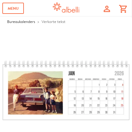
profile
shopping_cart
MENU
Bureaukalenders
Verkorte tekst