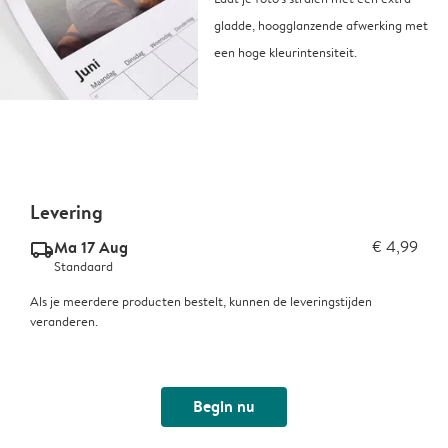
gladde, hoogglanzende afwerking met
een hoge kleurintensiteit.
Levering
Ma 17 Aug
€ 4,99
delivery_standard_v2
Standaard
Als je meerdere producten bestelt, kunnen de leveringstijden
veranderen.
Begin nu