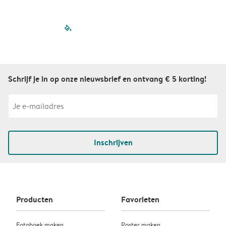
filled-pagination
outlined-paginatio
outlined-paginat
outlined-pagin
outlined-pag
outlined-p
Schrijf je in op onze nieuwsbrief en ontvang € 5 korting!
Inschrijven
Producten
Favorieten
Fotoboek maken
Poster maken