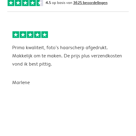
4.5
op basis van
3625 beoordelingen
Prima kwaliteit, foto’s haarscherp afgedrukt.
I
Makkelijk om te maken. De prijs plus verzendkosten
H
vond ik best pittig.
w
k
n
Marlene
e
i
e
s
E