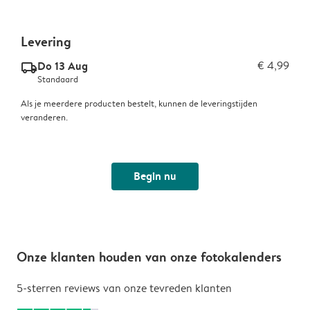
Levering
Do 13 Aug
€ 4,99
delivery_standard_v2
Standaard
Als je meerdere producten bestelt, kunnen de leveringstijden
veranderen.
Begin nu
Onze klanten houden van onze fotokalenders
5-sterren reviews van onze tevreden klanten