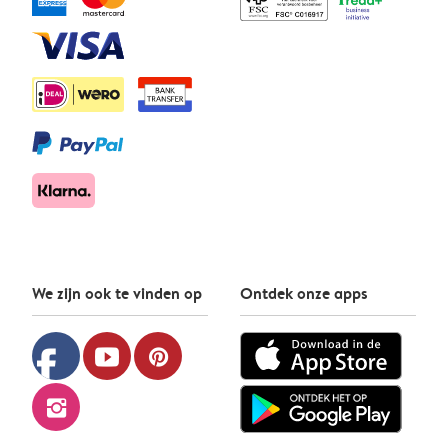
We zijn ook te vinden op
Ontdek onze apps
facebook
youtube
pinterest
instagram