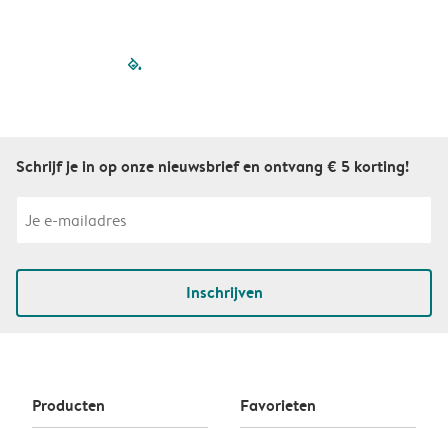
filled-pagination
outlined-paginatio
outlined-paginat
outlined-pagin
outlined-pag
outlined-p
Schrijf je in op onze nieuwsbrief en ontvang € 5 korting!
Inschrijven
Producten
Favorieten