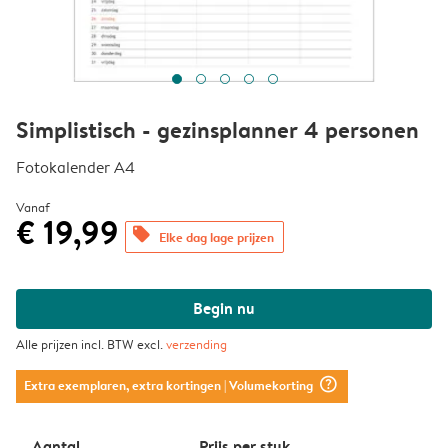
Simplistisch - gezinsplanner 4 personen
Fotokalender A4
Vanaf
€ 19,99
offers
Elke dag lage prijzen
Begin nu
Alle prijzen incl. BTW excl.
verzending
question_mark_circle
Extra exemplaren, extra kortingen
| Volumekorting
Aantal
Prijs per stuk