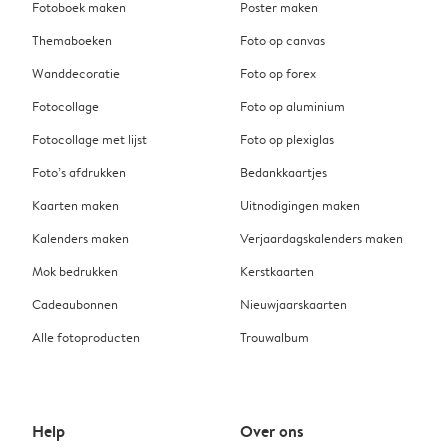
Fotoboek maken
Poster maken
Themaboeken
Foto op canvas
Wanddecoratie
Foto op forex
Fotocollage
Foto op aluminium
Fotocollage met lijst
Foto op plexiglas
Foto’s afdrukken
Bedankkaartjes
Kaarten maken
Uitnodigingen maken
Kalenders maken
Verjaardagskalenders maken
Mok bedrukken
Kerstkaarten
Cadeaubonnen
Nieuwjaarskaarten
Alle fotoproducten
Trouwalbum
Help
Over ons