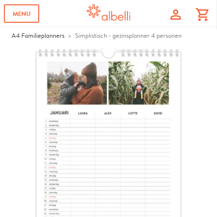
profile
shopping_cart
MENU
A4 Familieplanners
Simplistisch - gezinsplanner 4 personen