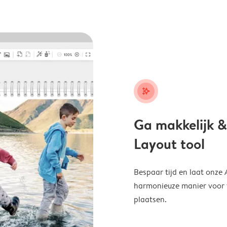
stars_plus
Ga makkelijk &
Layout tool
Bespaar tijd en laat onze
harmonieuze manier voor te
plaatsen.