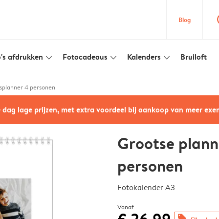
que
Blog
's afdrukken
Fotocadeaus
Kalenders
Bruiloft
slim_arrow_down
slim_arrow_down
slim_arrow_down
nsplanner 4 personen
e dag lage prijzen, met extra voordeel bij aankoop van meer ex
Grootse plann
personen
Fotokalender A3
Vanaf
offers