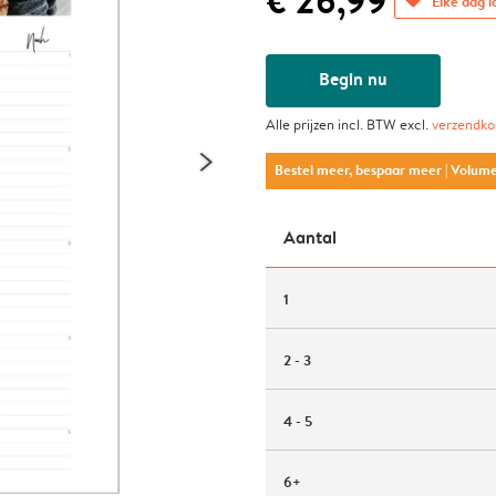
€ 26,99
Elke dag l
Begin nu
Alle prijzen incl. BTW excl.
verzendko
Bestel meer, bespaar meer
| Volum
Aantal
1
2 - 3
4 - 5
6+