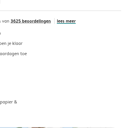
3625 beoordelingen
lees meer
s van
h
ben je klaar
jaardagen toe
 papier &