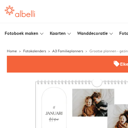
Fotoboek maken
Kaarten
Wanddecoratie
Foto
slim_arrow_down
slim_arrow_down
slim_arrow_down
Home
Fotokalenders
A3 Familieplanners
Grootse plannen - gezi
offers
Elk