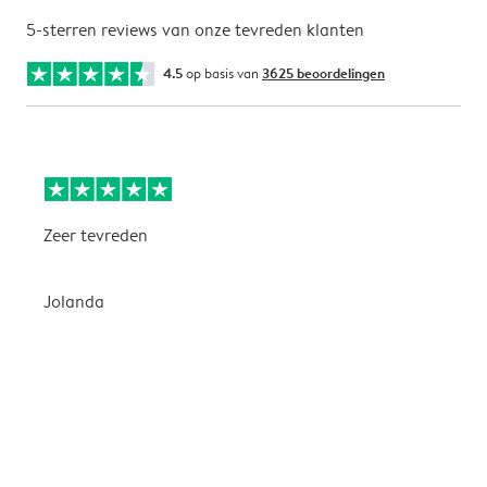
5-sterren reviews van onze tevreden klanten
4.5
op basis van
3625 beoordelingen
Zeer tevreden
P
g
Jolanda
I