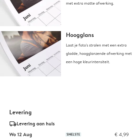
met extra matte afwerking.
Hoogglans
Laat je foto's stralen met een extra
gladde, hoogglanzende afwerking met
een hoge kleurintensiteit.
Levering
delivery_standard_v2
Levering aan huis
Wo 12 Aug
€ 4,99
SNELSTE