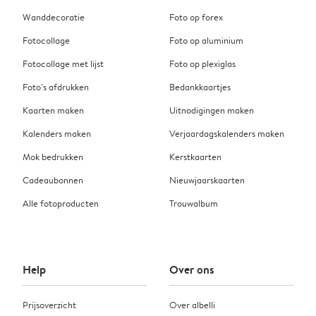
Wanddecoratie
Foto op forex
Fotocollage
Foto op aluminium
Fotocollage met lijst
Foto op plexiglas
Foto’s afdrukken
Bedankkaartjes
Kaarten maken
Uitnodigingen maken
Kalenders maken
Verjaardagskalenders maken
Mok bedrukken
Kerstkaarten
Cadeaubonnen
Nieuwjaarskaarten
Alle fotoproducten
Trouwalbum
Help
Over ons
Prijsoverzicht
Over albelli