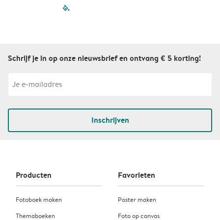
filled-pagination
outlined-paginatio
outlined-paginat
outlined-pagin
outlined-pag
outlined-p
Schrijf je in op onze nieuwsbrief en ontvang € 5 korting!
Inschrijven
Producten
Favorieten
Fotoboek maken
Poster maken
Themaboeken
Foto op canvas