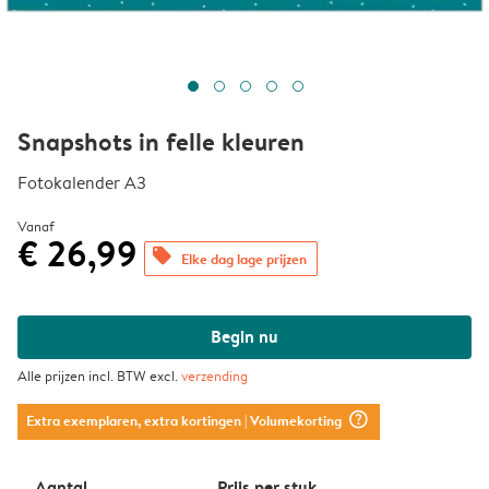
Snapshots in felle kleuren
Fotokalender A3
Vanaf
€ 26,99
offers
Elke dag lage prijzen
Begin nu
Alle prijzen incl. BTW excl.
verzending
question_mark_circle
Extra exemplaren, extra kortingen
| Volumekorting
Aantal
Prijs per stuk