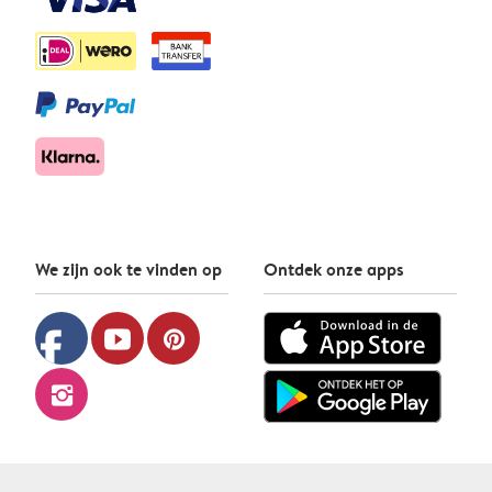
We zijn ook te vinden op
Ontdek onze apps
facebook
youtube
pinterest
instagram