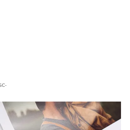
FSC-
.