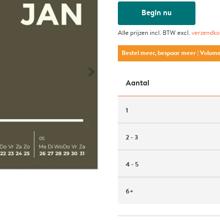
Begin nu
Alle prijzen incl. BTW excl.
verzendko
Bestel meer, bespaar meer
| Volum
Aantal
1
2 - 3
4 - 5
6+