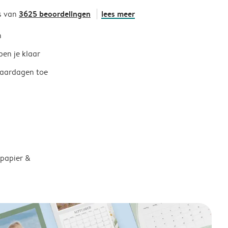
3625 beoordelingen
lees meer
s van
h
ben je klaar
jaardagen toe
 papier &