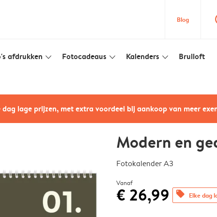
que
Blog
's afdrukken
Fotocadeaus
Kalenders
Bruiloft
slim_arrow_down
slim_arrow_down
slim_arrow_down
e dag lage prijzen, met extra voordeel bij aankoop van meer ex
Modern en ge
Fotokalender A3
Vanaf
€ 26,99
offers
Elke dag l