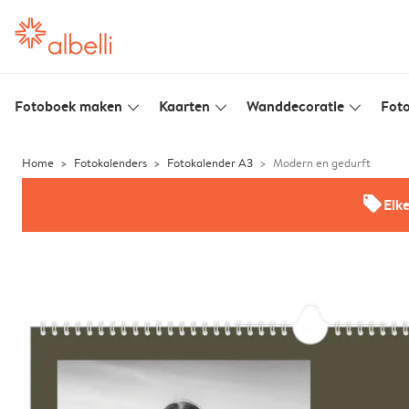
Fotoboek maken
Kaarten
Wanddecoratie
Foto
slim_arrow_down
slim_arrow_down
slim_arrow_down
Home
Fotokalenders
Fotokalender A3
Modern en gedurft
offers
Elk