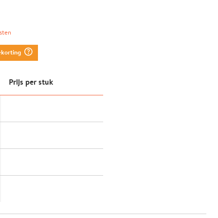
sten
question_mark_circle
ekorting
Prijs per stuk