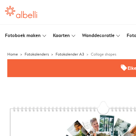
Fotoboek maken
Kaarten
Wanddecoratie
Foto
slim_arrow_down
slim_arrow_down
slim_arrow_down
Home
Fotokalenders
Fotokalender A3
Collage shapes
offers
Elk