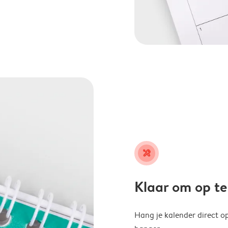
tools
Klaar om op t
Hang je kalender direct o