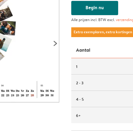
Begin nu
Alle prijzen incl. BTW excl.
verzendin
Extra exemplaren, extra kortingen
Aantal
1
2 - 3
4 - 5
6+