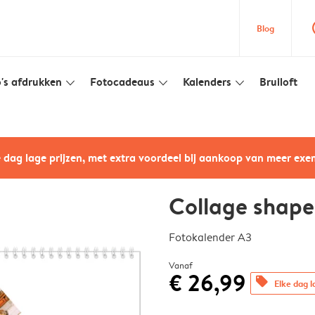
que
Blog
's afdrukken
Fotocadeaus
Kalenders
Bruiloft
slim_arrow_down
slim_arrow_down
slim_arrow_down
e dag lage prijzen, met extra voordeel bij aankoop van meer ex
Collage shape
Fotokalender A3
Vanaf
€ 26,99
offers
Elke dag l