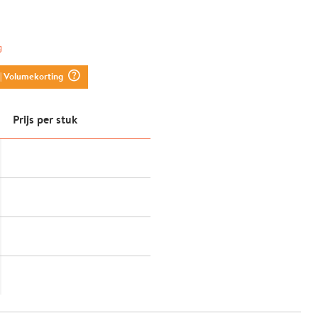
g
question_mark_circle
| Volumekorting
Prijs per stuk