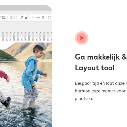
stars_plus
Ga makkelijk &
Layout tool
Bespaar tijd en laat onze
harmonieuze manier voor te
plaatsen.