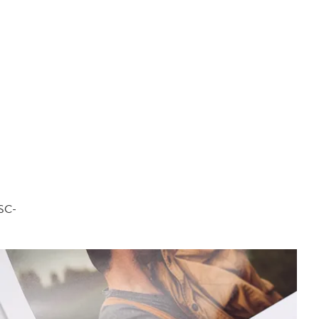
FSC-
.