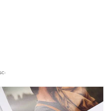
FSC-
.