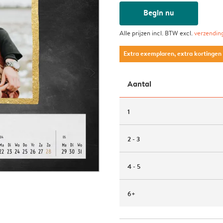
Begin nu
Alle prijzen incl. BTW excl.
verzendin
Extra exemplaren, extra kortingen
Aantal
1
2 - 3
4 - 5
6+