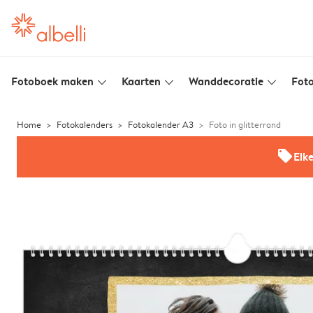
Fotoboek maken
Kaarten
Wanddecoratie
Foto
slim_arrow_down
slim_arrow_down
slim_arrow_down
Home
Fotokalenders
Fotokalender A3
Foto in glitterrand
offers
Elk