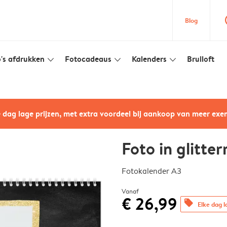
que
Blog
's afdrukken
Fotocadeaus
Kalenders
Bruiloft
slim_arrow_down
slim_arrow_down
slim_arrow_down
e dag lage prijzen, met extra voordeel bij aankoop van meer ex
Foto in glitte
Fotokalender A3
Vanaf
€ 26,99
offers
Elke dag l