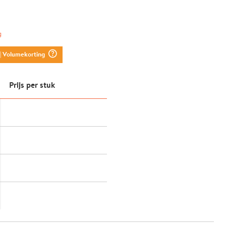
g
question_mark_circle
| Volumekorting
Prijs per stuk