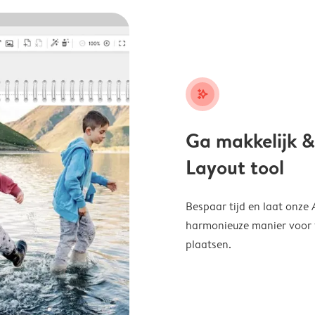
stars_plus
Ga makkelijk &
Layout tool
Bespaar tijd en laat onze
harmonieuze manier voor te
plaatsen.