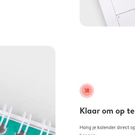
tools
Klaar om op t
Hang je kalender direct o