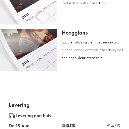
met extra matte afwerking.
Hoogglans
Laat je foto's stralen met een extra
gladde, hoogglanzende afwerking met
een hoge kleurintensiteit.
Levering
delivery_standard_v2
Levering aan huis
Do 13 Aug
€ 4,99
SNELSTE