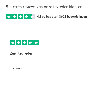
5-sterren reviews van onze tevreden klanten
4.5
op basis van
3625 beoordelingen
Zeer tevreden
P
g
Jolanda
I