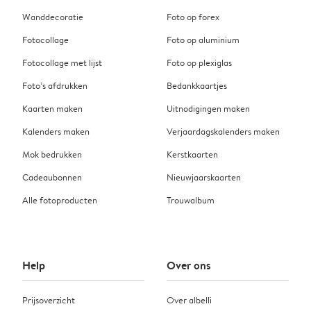
Wanddecoratie
Foto op forex
Fotocollage
Foto op aluminium
Fotocollage met lijst
Foto op plexiglas
Foto’s afdrukken
Bedankkaartjes
Kaarten maken
Uitnodigingen maken
Kalenders maken
Verjaardagskalenders maken
Mok bedrukken
Kerstkaarten
Cadeaubonnen
Nieuwjaarskaarten
Alle fotoproducten
Trouwalbum
Help
Over ons
Prijsoverzicht
Over albelli