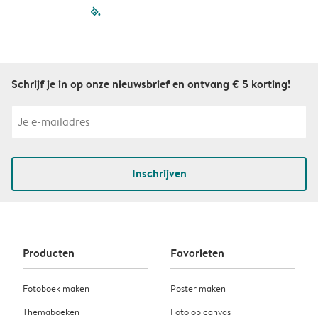
filled-pagination
outlined-paginatio
outlined-paginat
outlined-pagin
outlined-pag
outlined-p
Schrijf je in op onze nieuwsbrief en ontvang € 5 korting!
Inschrijven
Producten
Favorieten
Fotoboek maken
Poster maken
Themaboeken
Foto op canvas