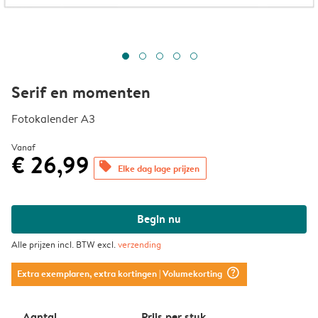
Serif en momenten
Fotokalender A3
Vanaf
€ 26,99
offers
Elke dag lage prijzen
Begin nu
Alle prijzen incl. BTW excl.
verzending
question_mark_circle
Extra exemplaren, extra kortingen
| Volumekorting
Aantal
Prijs per stuk