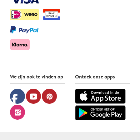
We zijn ook te vinden op
Ontdek onze apps
facebook
youtube
pinterest
instagram