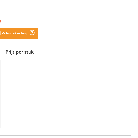
g
question_mark_circle
| Volumekorting
Prijs per stuk