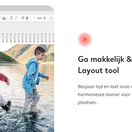
stars_plus
Ga makkelijk &
Layout tool
Bespaar tijd en laat onze
harmonieuze manier voor te
plaatsen.