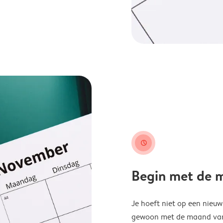
clock
Begin met de ma
Je hoeft niet op een nieu
gewoon met de maand van j