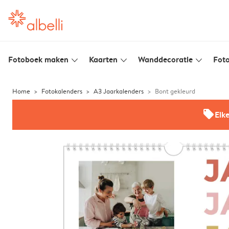
Fotoboek maken
Kaarten
Wanddecoratie
Foto
slim_arrow_down
slim_arrow_down
slim_arrow_down
Home
Fotokalenders
A3 Jaarkalenders
Bont gekleurd
offers
Elk