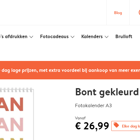
que
Blog
's afdrukken
Fotocadeaus
Kalenders
Bruiloft
slim_arrow_down
slim_arrow_down
slim_arrow_down
e dag lage prijzen, met extra voordeel bij aankoop van meer ex
Bont gekleurd
Fotokalender A3
Vanaf
€ 26,99
offers
Elke dag l