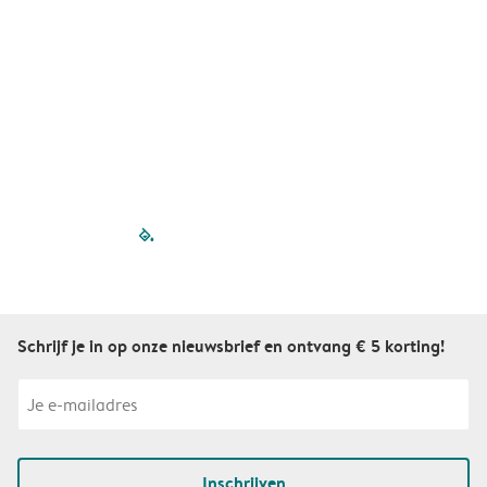
filled-pagination
outlined-paginatio
outlined-paginat
outlined-pagin
outlined-pag
outlined-p
Schrijf je in op onze nieuwsbrief en ontvang € 5 korting!
Inschrijven