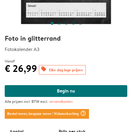
Foto in glitterrand
Fotokalender A3
Vanaf
€ 26,99
offers
Elke dag lage prijzen
Begin nu
Alle prijzen incl. BTW excl.
verzendkosten
question_mark_circle
Bestel meer, bespaar meer
| Volumekorting
Aantal
Prijs per stuk