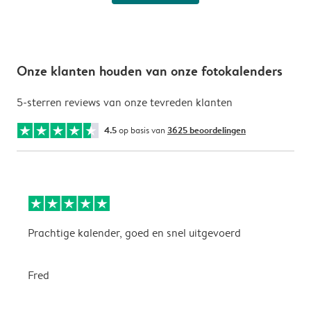
Onze klanten houden van onze fotokalenders
5-sterren reviews van onze tevreden klanten
4.5
op basis van
3625 beoordelingen
Prachtige kalender, goed en snel uitgevoerd
E
p
Fred
A