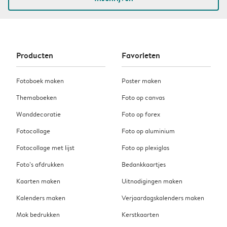
Producten
Favorieten
Fotoboek maken
Poster maken
Themaboeken
Foto op canvas
Wanddecoratie
Foto op forex
Fotocollage
Foto op aluminium
Fotocollage met lijst
Foto op plexiglas
Foto’s afdrukken
Bedankkaartjes
Kaarten maken
Uitnodigingen maken
Kalenders maken
Verjaardagskalenders maken
Mok bedrukken
Kerstkaarten