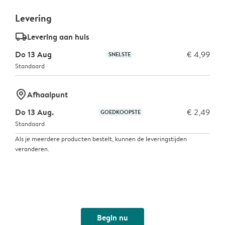
Levering
delivery_standard_v2
Levering aan huis
Do 13 Aug
€ 4,99
SNELSTE
Standaard
marker-pin
Afhaalpunt
Do 13 Aug.
€ 2,49
GOEDKOOPSTE
Standaard
Als je meerdere producten bestelt, kunnen de leveringstijden
veranderen.
Begin nu