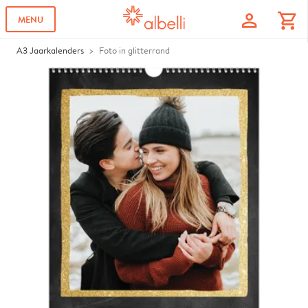
profile
shopping_cart
MENU
A3 Jaarkalenders
Foto in glitterrand