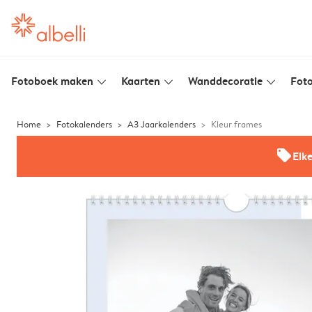
Fotoboek maken
Kaarten
Wanddecoratie
Foto
slim_arrow_down
slim_arrow_down
slim_arrow_down
Home
Fotokalenders
A3 Jaarkalenders
Kleur frames
offers
Elk