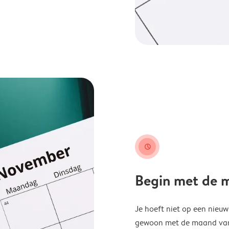
clock
Begin met de ma
Je hoeft niet op een nieu
gewoon met de maand van j