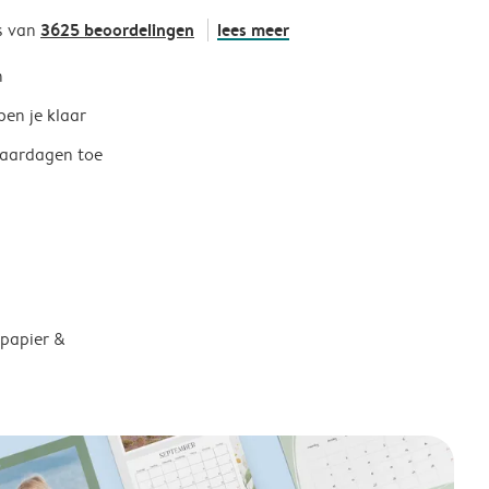
3625 beoordelingen
lees meer
s van
h
ben je klaar
jaardagen toe
 papier &