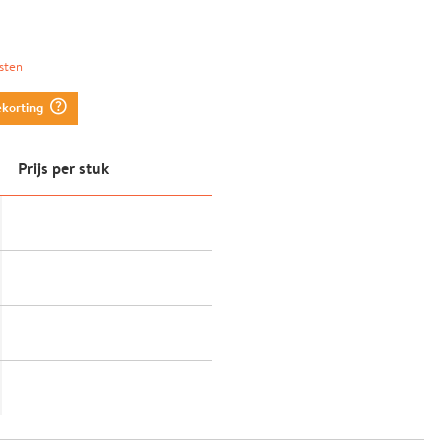
sten
question_mark_circle
ekorting
Prijs per stuk