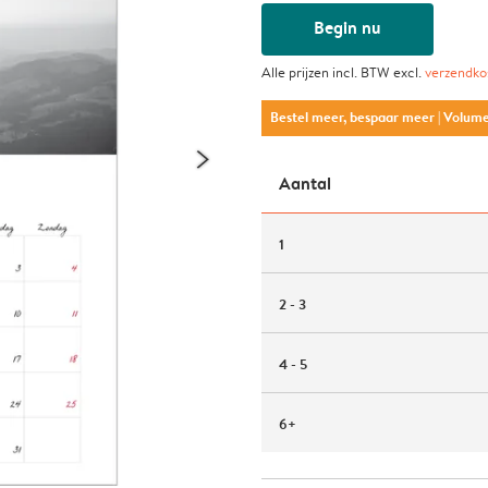
Begin nu
Alle prijzen incl. BTW excl.
verzendko
Bestel meer, bespaar meer
| Volum
Aantal
1
2 - 3
4 - 5
6+