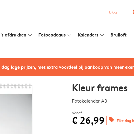
que
Blog
's afdrukken
Fotocadeaus
Kalenders
Bruiloft
slim_arrow_down
slim_arrow_down
slim_arrow_down
e dag lage prijzen, met extra voordeel bij aankoop van meer ex
Kleur frames
Fotokalender A3
Vanaf
€ 26,99
offers
Elke dag l