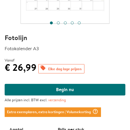
Fotolijn
Fotokalender A3
Vanaf
€ 26,99
offers
Elke dag lage prijzen
Begin nu
Alle prijzen incl. BTW excl.
verzending
question_mark_circle
Extra exemplaren, extra kortingen
| Volumekorting
Aantal
Prijs per stuk