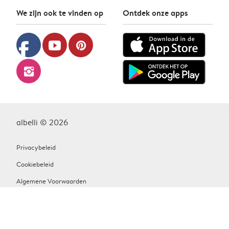
We zijn ook te vinden op
Ontdek onze apps
facebook
youtube
pinterest
instagram
albelli © 2026
Privacybeleid
Cookiebeleid
Algemene Voorwaarden
Contact