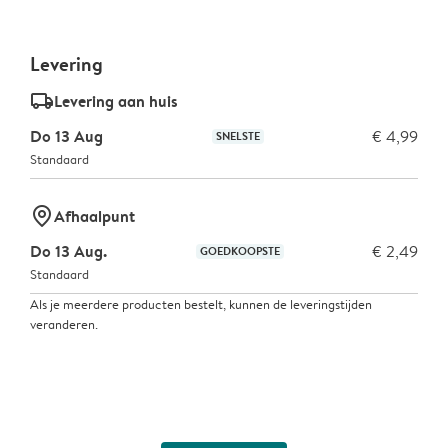
Levering
delivery_standard_v2
Levering aan huis
Do 13 Aug
€ 4,99
SNELSTE
Standaard
marker-pin
Afhaalpunt
Do 13 Aug.
€ 2,49
GOEDKOOPSTE
Standaard
Als je meerdere producten bestelt, kunnen de leveringstijden
veranderen.