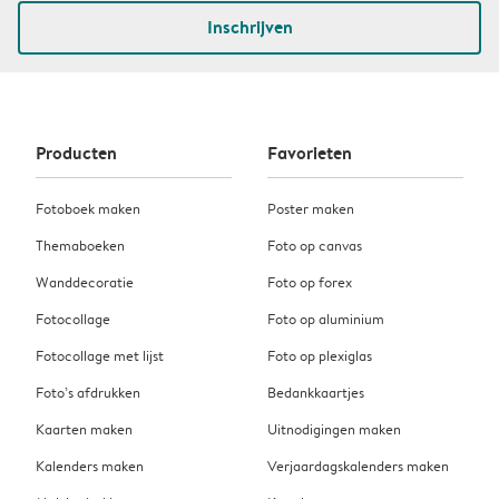
Inschrijven
Producten
Favorieten
Fotoboek maken
Poster maken
Themaboeken
Foto op canvas
Wanddecoratie
Foto op forex
Fotocollage
Foto op aluminium
Fotocollage met lijst
Foto op plexiglas
Foto’s afdrukken
Bedankkaartjes
Kaarten maken
Uitnodigingen maken
Kalenders maken
Verjaardagskalenders maken