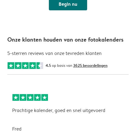
Begin nu
Onze klanten houden van onze fotokalenders
5-sterren reviews van onze tevreden klanten
4.5
op basis van
3625 beoordelingen
Prachtige kalender, goed en snel uitgevoerd
E
p
Fred