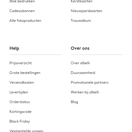
Mok bedrukken
Kerstkaarten
Cadeaubonnen
Nieuwjaarskaarten
Alle fotoproducten
Trouwalbum
Help
Over ons
Prijsoverzicht
Over albelli
Grote bestellingen
Duurzaamheid
Verzendkosten
Promotionele partners
Levertijden
Werken bij albelli
Orderstatus
Blog
Kortingscode
Black Friday
Veelgestelde vragen