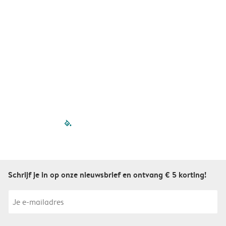
A
filled-pagination
outlined-paginatio
outlined-paginat
outlined-pagin
outlined-pag
outlined-p
Schrijf je in op onze nieuwsbrief en ontvang € 5 korting!