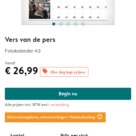
Vers van de pers
Fotokalender A3
Vanaf
€ 26,99
offers
Elke dag lage prijzen
Begin nu
Alle prijzen incl. BTW excl.
verzending
question_mark_circle
Extra exemplaren, extra kortingen
| Volumekorting
Aantal
Prijs per stuk