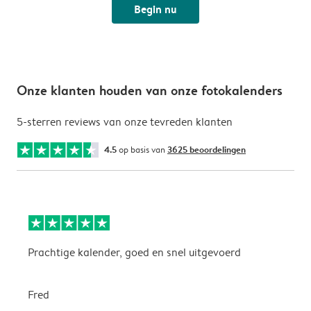
Begin nu
Onze klanten houden van onze fotokalenders
5-sterren reviews van onze tevreden klanten
4.5
op basis van
3625 beoordelingen
Prachtige kalender, goed en snel uitgevoerd
E
p
Fred