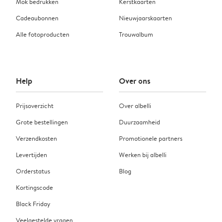
Mok bedrukken
Kerstkaarten
Cadeaubonnen
Nieuwjaarskaarten
Alle fotoproducten
Trouwalbum
Help
Over ons
Prijsoverzicht
Over albelli
Grote bestellingen
Duurzaamheid
Verzendkosten
Promotionele partners
Levertijden
Werken bij albelli
Orderstatus
Blog
Kortingscode
Black Friday
Veelgestelde vragen