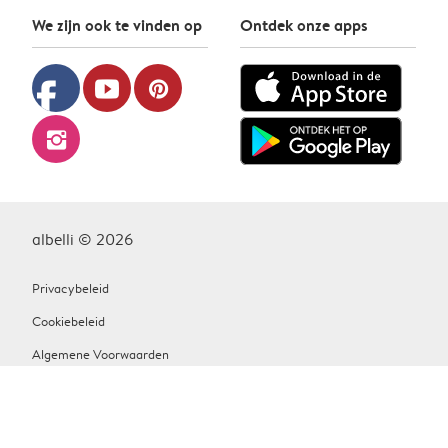
We zijn ook te vinden op
Ontdek onze apps
facebook
youtube
pinterest
instagram
albelli © 2026
Privacybeleid
Cookiebeleid
Algemene Voorwaarden
Contact