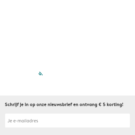
A
filled-pagination
outlined-paginatio
outlined-paginat
outlined-pagin
outlined-pag
outlined-p
Schrijf je in op onze nieuwsbrief en ontvang € 5 korting!