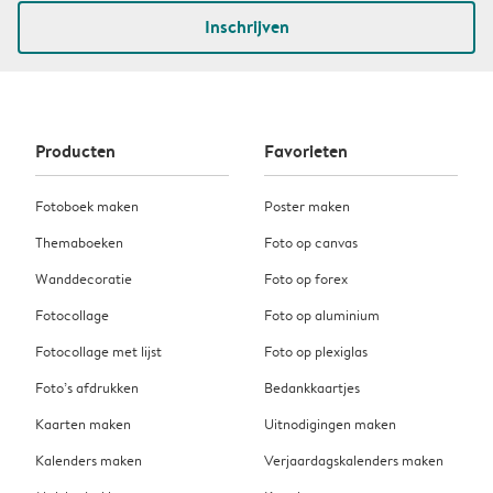
Inschrijven
Producten
Favorieten
Fotoboek maken
Poster maken
Themaboeken
Foto op canvas
Wanddecoratie
Foto op forex
Fotocollage
Foto op aluminium
Fotocollage met lijst
Foto op plexiglas
Foto’s afdrukken
Bedankkaartjes
Kaarten maken
Uitnodigingen maken
Kalenders maken
Verjaardagskalenders maken