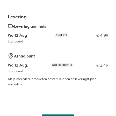
Levering
delivery_standard_v2
Levering aan huis
Wo 12 Aug
€ 4,99
SNELSTE
Standaard
marker-pin
Afhaalpunt
Wo 12 Aug.
€ 2,49
GOEDKOOPSTE
Standaard
Als je meerdere producten bestelt, kunnen de leveringstijden
veranderen.