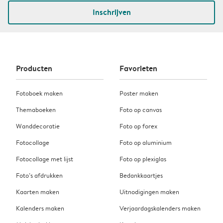
Inschrijven
Producten
Favorieten
Fotoboek maken
Poster maken
Themaboeken
Foto op canvas
Wanddecoratie
Foto op forex
Fotocollage
Foto op aluminium
Fotocollage met lijst
Foto op plexiglas
Foto’s afdrukken
Bedankkaartjes
Kaarten maken
Uitnodigingen maken
Kalenders maken
Verjaardagskalenders maken