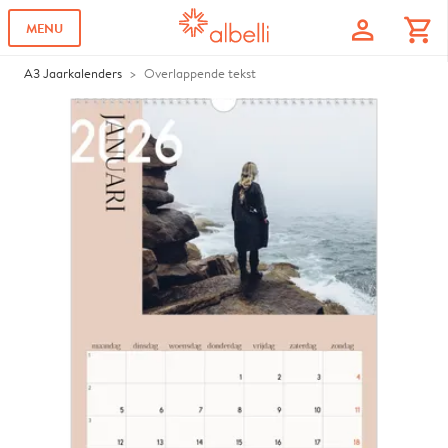
profile
shopping_cart
MENU
A3 Jaarkalenders
Overlappende tekst