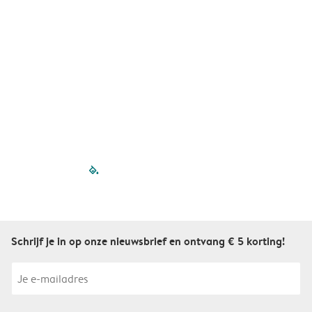
A
filled-pagination
outlined-paginatio
outlined-paginat
outlined-pagin
outlined-pag
outlined-p
Schrijf je in op onze nieuwsbrief en ontvang € 5 korting!