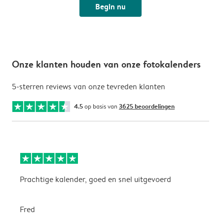
Begin nu
Onze klanten houden van onze fotokalenders
5-sterren reviews van onze tevreden klanten
4.5
op basis van
3625 beoordelingen
Prachtige kalender, goed en snel uitgevoerd
E
p
Fred