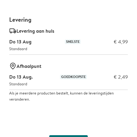
Levering
delivery_standard_v2
Levering aan huis
Do 13 Aug
€ 4,99
SNELSTE
Standaard
marker-pin
Afhaalpunt
Do 13 Aug.
€ 2,49
GOEDKOOPSTE
Standaard
Als je meerdere producten bestelt, kunnen de leveringstijden
veranderen.