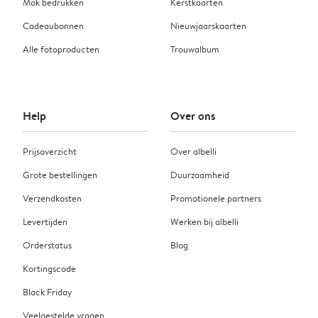
Mok bedrukken
Kerstkaarten
Cadeaubonnen
Nieuwjaarskaarten
Alle fotoproducten
Trouwalbum
Help
Over ons
Prijsoverzicht
Over albelli
Grote bestellingen
Duurzaamheid
Verzendkosten
Promotionele partners
Levertijden
Werken bij albelli
Orderstatus
Blog
Kortingscode
Black Friday
Veelgestelde vragen