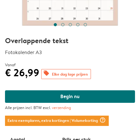
Overlappende tekst
Fotokalender A3
Vanaf
€ 26,99
offers
Elke dag lage prijzen
Begin nu
Alle prijzen incl. BTW excl.
verzending
question_mark_circle
Extra exemplaren, extra kortingen
| Volumekorting
Aantal
Prijs per stuk