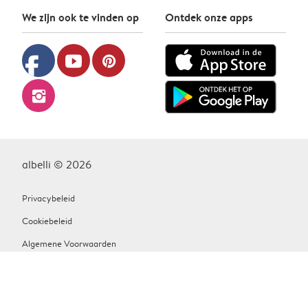
We zijn ook te vinden op
Ontdek onze apps
facebook
youtube
pinterest
instagram
albelli © 2026
Privacybeleid
Cookiebeleid
Algemene Voorwaarden
Contact