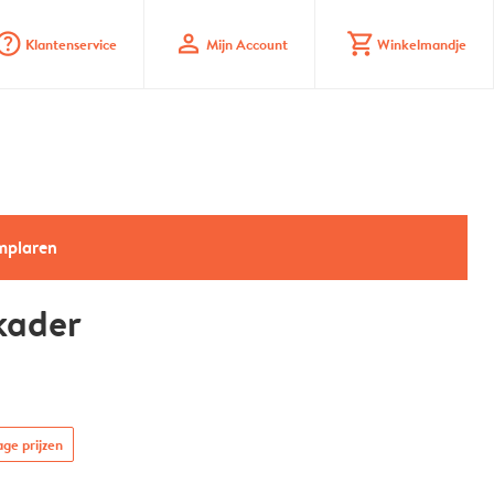
stion_mark_circle
profile
shopping_cart
Klantenservice
Mijn Account
Winkelmandje
emplaren
kader
age prijzen