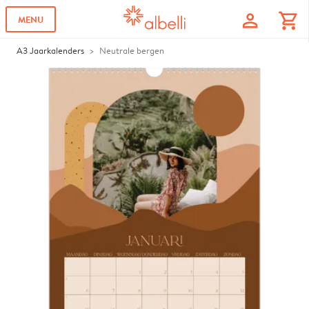
profile
shopping_cart
MENU
A3 Jaarkalenders
Neutrale bergen