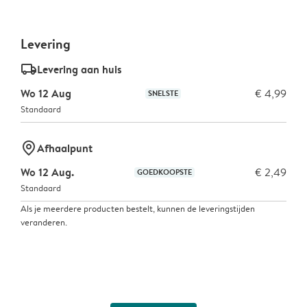
Levering
delivery_standard_v2
Levering aan huis
Wo 12 Aug
€ 4,99
SNELSTE
Standaard
marker-pin
Afhaalpunt
Wo 12 Aug.
€ 2,49
GOEDKOOPSTE
Standaard
Als je meerdere producten bestelt, kunnen de leveringstijden
veranderen.