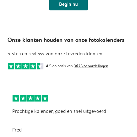
Begin nu
Onze klanten houden van onze fotokalenders
5-sterren reviews van onze tevreden klanten
4.5
op basis van
3625 beoordelingen
Prachtige kalender, goed en snel uitgevoerd
E
p
Fred