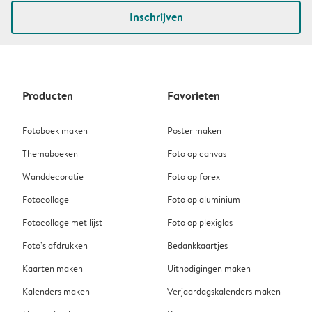
Inschrijven
Producten
Favorieten
Fotoboek maken
Poster maken
Themaboeken
Foto op canvas
Wanddecoratie
Foto op forex
Fotocollage
Foto op aluminium
Fotocollage met lijst
Foto op plexiglas
Foto’s afdrukken
Bedankkaartjes
Kaarten maken
Uitnodigingen maken
Kalenders maken
Verjaardagskalenders maken