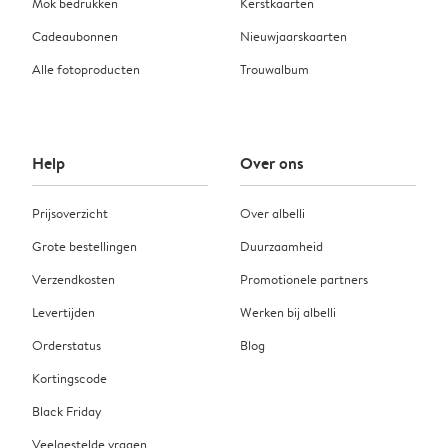
Mok bedrukken
Kerstkaarten
Cadeaubonnen
Nieuwjaarskaarten
Alle fotoproducten
Trouwalbum
Help
Over ons
Prijsoverzicht
Over albelli
Grote bestellingen
Duurzaamheid
Verzendkosten
Promotionele partners
Levertijden
Werken bij albelli
Orderstatus
Blog
Kortingscode
Black Friday
Veelgestelde vragen