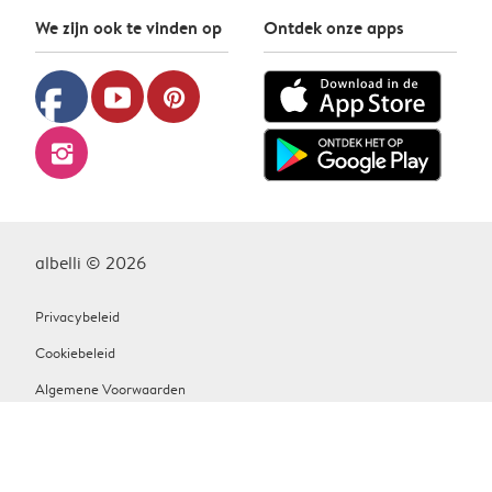
We zijn ook te vinden op
Ontdek onze apps
facebook
youtube
pinterest
instagram
albelli © 2026
Privacybeleid
Cookiebeleid
Algemene Voorwaarden
Contact