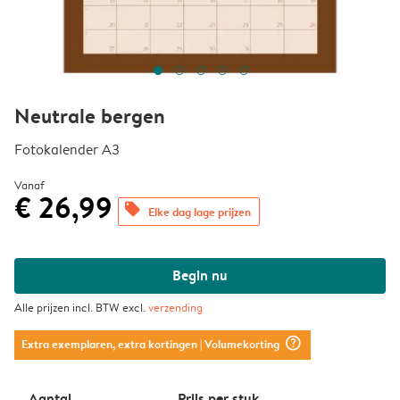
Neutrale bergen
Fotokalender A3
Vanaf
€ 26,99
offers
Elke dag lage prijzen
Begin nu
Alle prijzen incl. BTW excl.
verzending
question_mark_circle
Extra exemplaren, extra kortingen
| Volumekorting
Aantal
Prijs per stuk