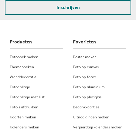
Inschrijven
Producten
Favorieten
Fotoboek maken
Poster maken
Themaboeken
Foto op canvas
Wanddecoratie
Foto op forex
Fotocollage
Foto op aluminium
Fotocollage met lijst
Foto op plexiglas
Foto’s afdrukken
Bedankkaartjes
Kaarten maken
Uitnodigingen maken
Kalenders maken
Verjaardagskalenders maken