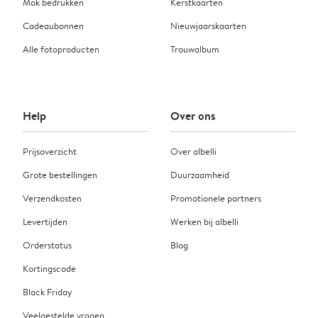
Mok bedrukken
Kerstkaarten
Cadeaubonnen
Nieuwjaarskaarten
Alle fotoproducten
Trouwalbum
Help
Over ons
Prijsoverzicht
Over albelli
Grote bestellingen
Duurzaamheid
Verzendkosten
Promotionele partners
Levertijden
Werken bij albelli
Orderstatus
Blog
Kortingscode
Black Friday
Veelgestelde vragen