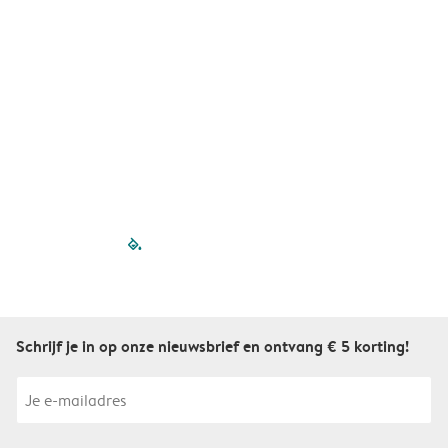
A
filled-pagination
outlined-paginatio
outlined-paginat
outlined-pagin
outlined-pag
outlined-p
Schrijf je in op onze nieuwsbrief en ontvang € 5 korting!