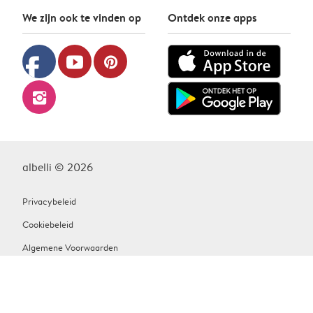
We zijn ook te vinden op
Ontdek onze apps
facebook
youtube
pinterest
instagram
albelli © 2026
Privacybeleid
Cookiebeleid
Algemene Voorwaarden
Contact