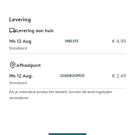
Levering
delivery_standard_v2
Levering aan huis
Wo 12 Aug
€ 4,99
SNELSTE
Standaard
marker-pin
Afhaalpunt
Wo 12 Aug.
€ 2,49
GOEDKOOPSTE
Standaard
Als je meerdere producten bestelt, kunnen de leveringstijden
veranderen.