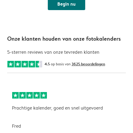
Begin nu
Onze klanten houden van onze fotokalenders
5-sterren reviews van onze tevreden klanten
4.5
op basis van
3625 beoordelingen
Prachtige kalender, goed en snel uitgevoerd
E
p
Fred