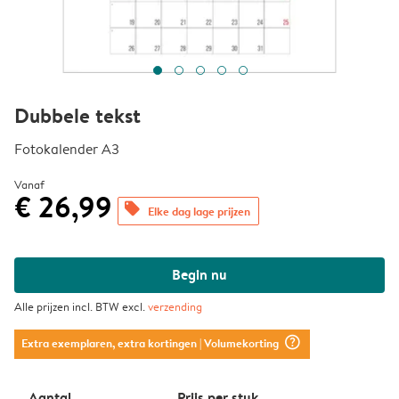
Dubbele tekst
Fotokalender A3
Vanaf
€ 26,99
offers
Elke dag lage prijzen
Begin nu
Alle prijzen incl. BTW excl.
verzending
question_mark_circle
Extra exemplaren, extra kortingen
| Volumekorting
Aantal
Prijs per stuk