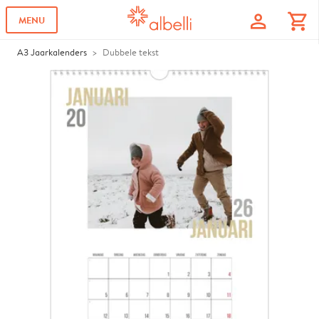
profile
shopping_cart
MENU
A3 Jaarkalenders
Dubbele tekst