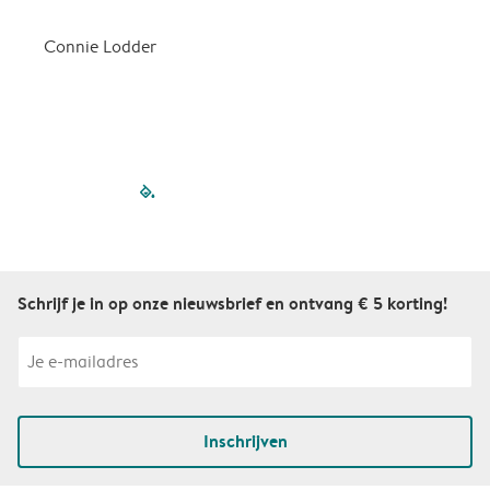
d
Connie Lodder
D
filled-pagination
outlined-paginatio
outlined-paginat
outlined-pagin
outlined-pag
outlined-p
Schrijf je in op onze nieuwsbrief en ontvang € 5 korting!
Inschrijven