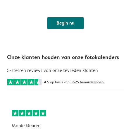
Begin nu
Onze klanten houden van onze fotokalenders
5-sterren reviews van onze tevreden klanten
4.5
op basis van
3625 beoordelingen
Mooie kleuren
P