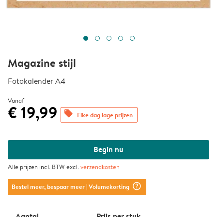
Magazine stijl
Fotokalender A4
Vanaf
€ 19,99
offers
Elke dag lage prijzen
Begin nu
Alle prijzen incl. BTW excl.
verzendkosten
question_mark_circle
Bestel meer, bespaar meer
| Volumekorting
Aantal
Prijs per stuk