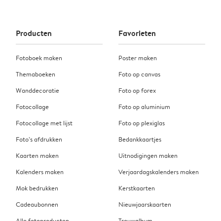
Producten
Favorieten
Fotoboek maken
Poster maken
Themaboeken
Foto op canvas
Wanddecoratie
Foto op forex
Fotocollage
Foto op aluminium
Fotocollage met lijst
Foto op plexiglas
Foto’s afdrukken
Bedankkaartjes
Kaarten maken
Uitnodigingen maken
Kalenders maken
Verjaardagskalenders maken
Mok bedrukken
Kerstkaarten
Cadeaubonnen
Nieuwjaarskaarten
Alle fotoproducten
Trouwalbum