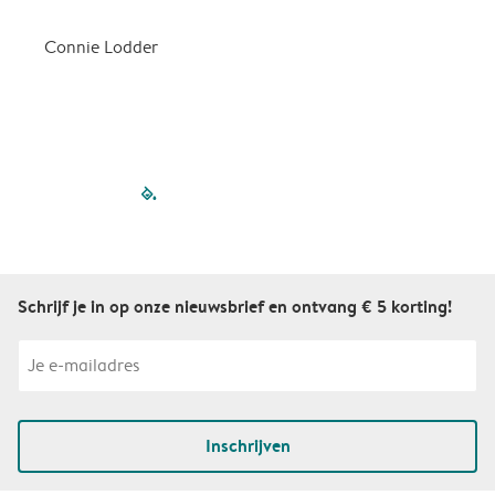
d
Connie Lodder
D
filled-pagination
outlined-paginatio
outlined-paginat
outlined-pagin
outlined-pag
outlined-p
Schrijf je in op onze nieuwsbrief en ontvang € 5 korting!
Inschrijven