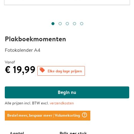
Plakboekmomenten
Fotokalender A4
Vanaf
€ 19,99
offers
Elke dag lage prijzen
Begin nu
Alle prijzen incl. BTW excl.
verzendkosten
question_mark_circle
Bestel meer, bespaar meer
| Volumekorting
Aantal
Prijs per stuk