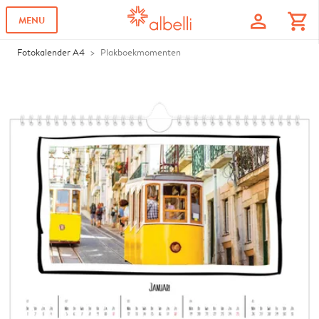
profile
shopping_cart
MENU
Fotokalender A4
Plakboekmomenten