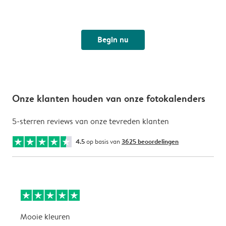
Begin nu
Onze klanten houden van onze fotokalenders
5-sterren reviews van onze tevreden klanten
4.5
op basis van
3625 beoordelingen
Mooie kleuren
P