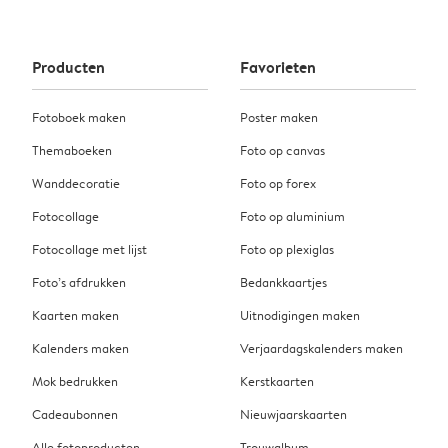
Producten
Favorieten
Fotoboek maken
Poster maken
Themaboeken
Foto op canvas
Wanddecoratie
Foto op forex
Fotocollage
Foto op aluminium
Fotocollage met lijst
Foto op plexiglas
Foto’s afdrukken
Bedankkaartjes
Kaarten maken
Uitnodigingen maken
Kalenders maken
Verjaardagskalenders maken
Mok bedrukken
Kerstkaarten
Cadeaubonnen
Nieuwjaarskaarten
Alle fotoproducten
Trouwalbum