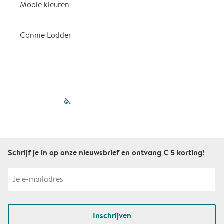
Mooie kleuren
P
d
Connie Lodder
D
filled-pagination
outlined-paginatio
outlined-paginat
outlined-pagin
outlined-pag
outlined-p
Schrijf je in op onze nieuwsbrief en ontvang € 5 korting!
Inschrijven