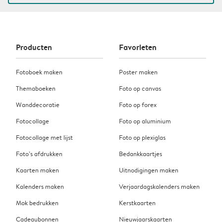
Producten
Favorieten
Fotoboek maken
Poster maken
Themaboeken
Foto op canvas
Wanddecoratie
Foto op forex
Fotocollage
Foto op aluminium
Fotocollage met lijst
Foto op plexiglas
Foto’s afdrukken
Bedankkaartjes
Kaarten maken
Uitnodigingen maken
Kalenders maken
Verjaardagskalenders maken
Mok bedrukken
Kerstkaarten
Cadeaubonnen
Nieuwjaarskaarten