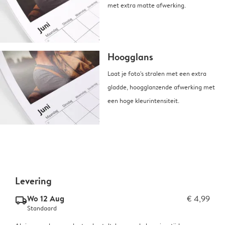
met extra matte afwerking.
Hoogglans
Laat je foto's stralen met een extra
gladde, hoogglanzende afwerking met
een hoge kleurintensiteit.
Levering
Wo 12 Aug
€ 4,99
delivery_standard_v2
Standaard