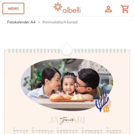
profile
shopping_cart
MENU
Fotokalender A4
Minimalistisch koraal