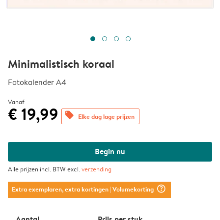
Minimalistisch koraal
Fotokalender A4
Vanaf
€ 19,99
offers
Elke dag lage prijzen
Begin nu
Alle prijzen incl. BTW excl.
verzending
question_mark_circle
Extra exemplaren, extra kortingen
| Volumekorting
Aantal
Prijs per stuk