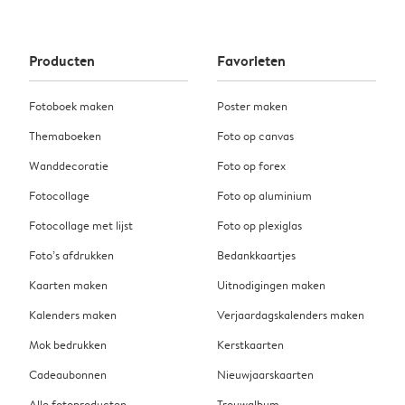
Producten
Favorieten
Fotoboek maken
Poster maken
Themaboeken
Foto op canvas
Wanddecoratie
Foto op forex
Fotocollage
Foto op aluminium
Fotocollage met lijst
Foto op plexiglas
Foto’s afdrukken
Bedankkaartjes
Kaarten maken
Uitnodigingen maken
Kalenders maken
Verjaardagskalenders maken
Mok bedrukken
Kerstkaarten
Cadeaubonnen
Nieuwjaarskaarten
Alle fotoproducten
Trouwalbum