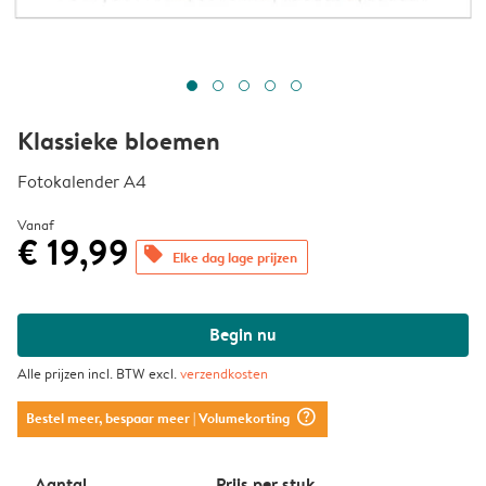
Klassieke bloemen
Fotokalender A4
Vanaf
€ 19,99
offers
Elke dag lage prijzen
Begin nu
Alle prijzen incl. BTW excl.
verzendkosten
question_mark_circle
Bestel meer, bespaar meer
| Volumekorting
Aantal
Prijs per stuk