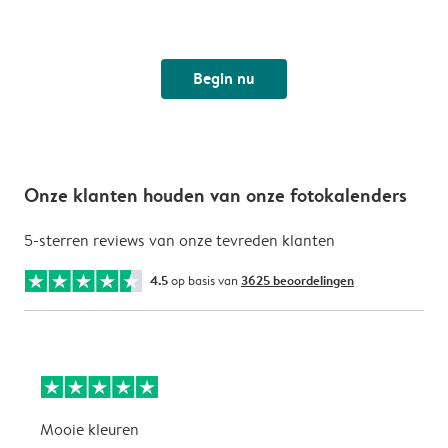
Begin nu
Onze klanten houden van onze fotokalenders
5-sterren reviews van onze tevreden klanten
4.5
op basis van
3625 beoordelingen
Mooie kleuren
P