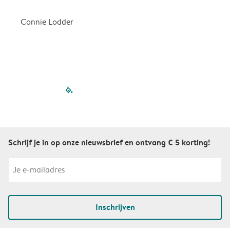
d
Connie Lodder
D
filled-pagination
outlined-paginatio
outlined-paginat
outlined-pagin
outlined-pag
outlined-p
Schrijf je in op onze nieuwsbrief en ontvang € 5 korting!
Inschrijven