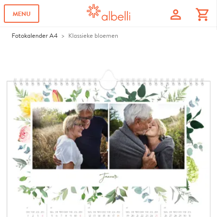
profile
shopping_cart
MENU
Fotokalender A4
Klassieke bloemen