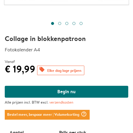
Collage in blokkenpatroon
Fotokalender A4
Vanaf
€ 19,99
offers
Elke dag lage prijzen
Begin nu
Alle prijzen incl. BTW excl.
verzendkosten
question_mark_circle
Bestel meer, bespaar meer
| Volumekorting
Aantal
Prijs per stuk