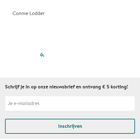
d
Connie Lodder
D
filled-pagination
outlined-paginatio
outlined-paginat
outlined-pagin
outlined-pag
outlined-p
Schrijf je in op onze nieuwsbrief en ontvang € 5 korting!
Inschrijven