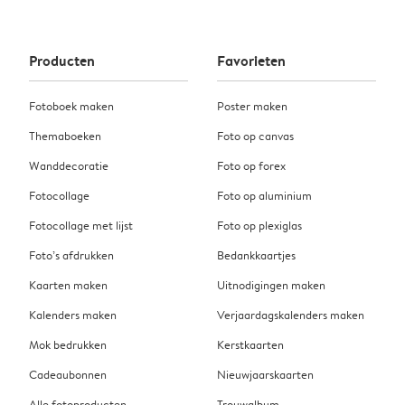
Producten
Favorieten
Fotoboek maken
Poster maken
Themaboeken
Foto op canvas
Wanddecoratie
Foto op forex
Fotocollage
Foto op aluminium
Fotocollage met lijst
Foto op plexiglas
Foto’s afdrukken
Bedankkaartjes
Kaarten maken
Uitnodigingen maken
Kalenders maken
Verjaardagskalenders maken
Mok bedrukken
Kerstkaarten
Cadeaubonnen
Nieuwjaarskaarten
Alle fotoproducten
Trouwalbum