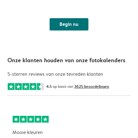
Begin nu
Onze klanten houden van onze fotokalenders
5-sterren reviews van onze tevreden klanten
4.5
op basis van
3625 beoordelingen
Mooie kleuren
P