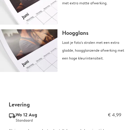
met extra matte afwerking.
Hoogglans
Laat je foto's stralen met een extra
gladde, hoogglanzende afwerking met
een hoge kleurintensiteit.
Levering
Wo 12 Aug
€ 4,99
delivery_standard_v2
Standaard