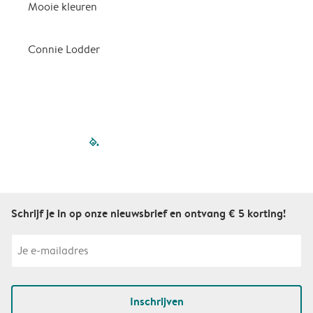
Mooie kleuren
P
d
Connie Lodder
D
filled-pagination
outlined-paginatio
outlined-paginat
outlined-pagin
outlined-pag
outlined-p
Schrijf je in op onze nieuwsbrief en ontvang € 5 korting!
Inschrijven