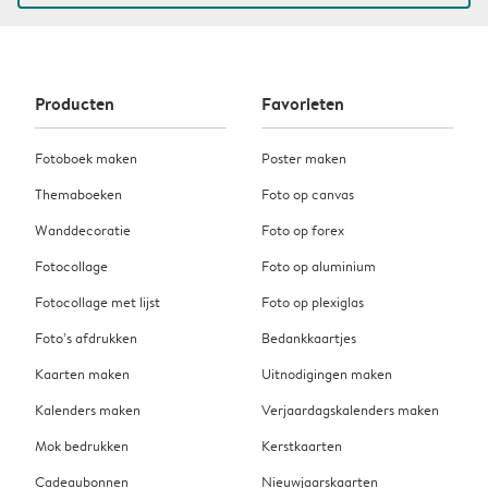
Producten
Favorieten
Fotoboek maken
Poster maken
Themaboeken
Foto op canvas
Wanddecoratie
Foto op forex
Fotocollage
Foto op aluminium
Fotocollage met lijst
Foto op plexiglas
Foto’s afdrukken
Bedankkaartjes
Kaarten maken
Uitnodigingen maken
Kalenders maken
Verjaardagskalenders maken
Mok bedrukken
Kerstkaarten
Cadeaubonnen
Nieuwjaarskaarten