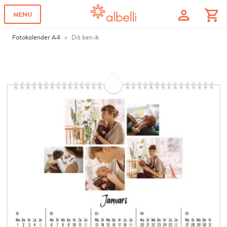
profile
shopping_cart
MENU
Fotokalender A4
Dit ben ik