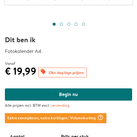
Dit ben ik
Fotokalender A4
Vanaf
€ 19,99
offers
Elke dag lage prijzen
Begin nu
Alle prijzen incl. BTW excl.
verzending
question_mark_circle
Extra exemplaren, extra kortingen
| Volumekorting
Aantal
Prijs per stuk