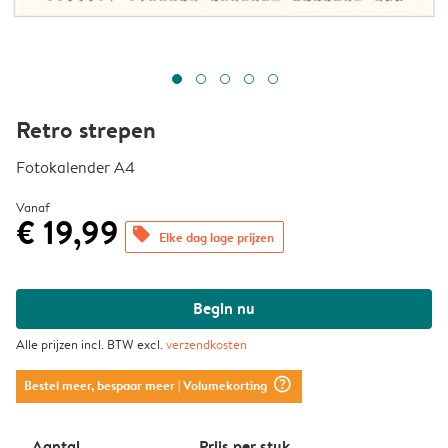
Retro strepen
Fotokalender A4
Vanaf
€ 19,99
offers
Elke dag lage prijzen
Begin nu
Alle prijzen incl. BTW excl.
verzendkosten
question_mark_circle
Bestel meer, bespaar meer
| Volumekorting
Aantal
Prijs per stuk