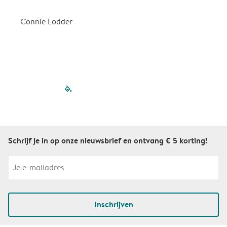
d
Connie Lodder
D
filled-pagination
outlined-paginatio
outlined-paginat
outlined-pagin
outlined-pag
outlined-p
Schrijf je in op onze nieuwsbrief en ontvang € 5 korting!
Inschrijven