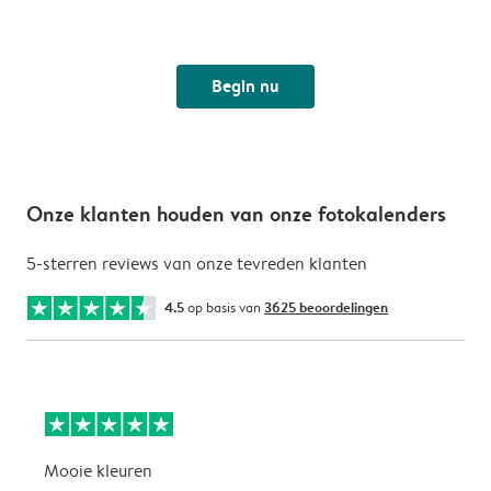
Begin nu
Onze klanten houden van onze fotokalenders
5-sterren reviews van onze tevreden klanten
4.5
op basis van
3625 beoordelingen
Mooie kleuren
P