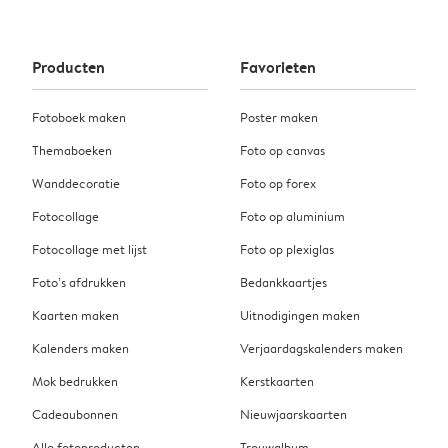
Producten
Favorieten
Fotoboek maken
Poster maken
Themaboeken
Foto op canvas
Wanddecoratie
Foto op forex
Fotocollage
Foto op aluminium
Fotocollage met lijst
Foto op plexiglas
Foto’s afdrukken
Bedankkaartjes
Kaarten maken
Uitnodigingen maken
Kalenders maken
Verjaardagskalenders maken
Mok bedrukken
Kerstkaarten
Cadeaubonnen
Nieuwjaarskaarten
Alle fotoproducten
Trouwalbum