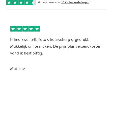
4.5
op basis van
3625 beoordelingen
Prima kwaliteit, foto’s haarscherp afgedrukt.
I
Makkelijk om te maken. De prijs plus verzendkosten
H
vond ik best pittig.
w
k
n
Marlene
e
i
e
s
E