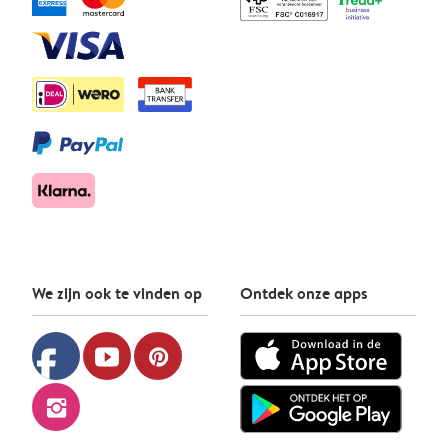
We zijn ook te vinden op
Ontdek onze apps
facebook
youtube
pinterest
instagram