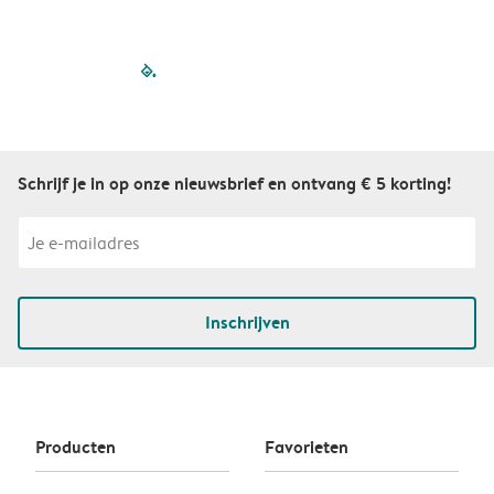
filled-pagination
outlined-paginatio
outlined-paginat
outlined-pagin
outlined-pag
outlined-p
Schrijf je in op onze nieuwsbrief en ontvang € 5 korting!
Inschrijven
Producten
Favorieten