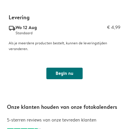
Levering
Wo 12 Aug
€ 4,99
delivery_standard_v2
Standaard
Als je meerdere producten bestelt, kunnen de leveringstijden
veranderen.
Begin nu
Onze klanten houden van onze fotokalenders
5-sterren reviews van onze tevreden klanten