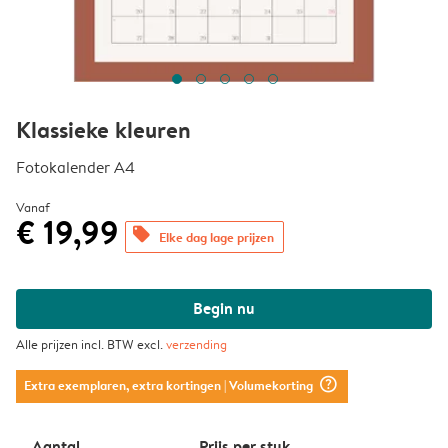
Klassieke kleuren
Fotokalender A4
Vanaf
€ 19,99
offers
Elke dag lage prijzen
Begin nu
Alle prijzen incl. BTW excl.
verzending
question_mark_circle
Extra exemplaren, extra kortingen
| Volumekorting
Aantal
Prijs per stuk