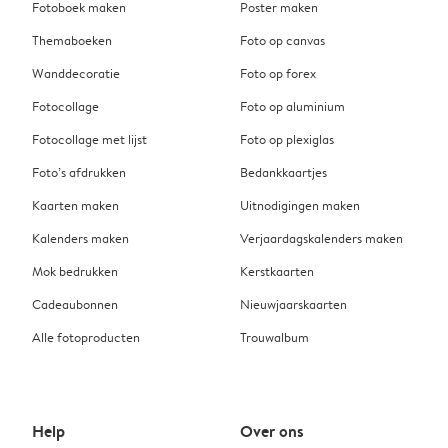
Fotoboek maken
Poster maken
Themaboeken
Foto op canvas
Wanddecoratie
Foto op forex
Fotocollage
Foto op aluminium
Fotocollage met lijst
Foto op plexiglas
Foto’s afdrukken
Bedankkaartjes
Kaarten maken
Uitnodigingen maken
Kalenders maken
Verjaardagskalenders maken
Mok bedrukken
Kerstkaarten
Cadeaubonnen
Nieuwjaarskaarten
Alle fotoproducten
Trouwalbum
Help
Over ons