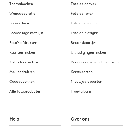
Themaboeken
Foto op canvas
Wanddecoratie
Foto op forex
Fotocollage
Foto op aluminium
Fotocollage met lijst
Foto op plexiglas
Foto’s afdrukken
Bedankkaartjes
Kaarten maken
Uitnodigingen maken
Kalenders maken
Verjaardagskalenders maken
Mok bedrukken
Kerstkaarten
Cadeaubonnen
Nieuwjaarskaarten
Alle fotoproducten
Trouwalbum
Help
Over ons