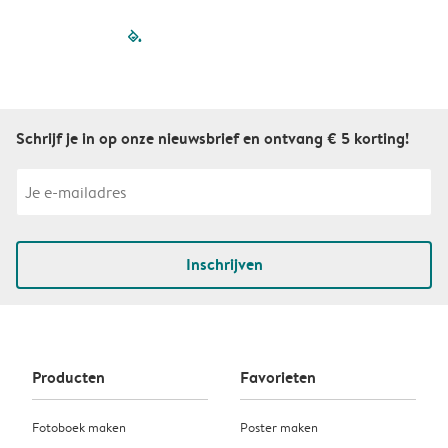
filled-pagination
outlined-paginatio
outlined-paginat
outlined-pagin
outlined-pag
outlined-p
Schrijf je in op onze nieuwsbrief en ontvang € 5 korting!
Inschrijven
Producten
Favorieten
Fotoboek maken
Poster maken