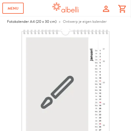
profile
shopping_cart
MENU
Fotokalender A4 (20 x 30 cm)
Ontwerp je eigen kalender