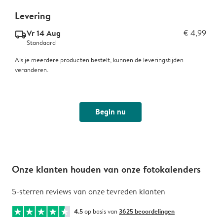
Levering
Vr 14 Aug
€ 4,99
delivery_standard_v2
Standaard
Als je meerdere producten bestelt, kunnen de leveringstijden
veranderen.
Begin nu
Onze klanten houden van onze fotokalenders
5-sterren reviews van onze tevreden klanten
4.5
op basis van
3625 beoordelingen