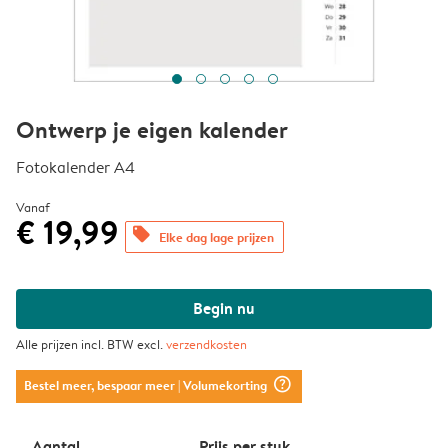
Ontwerp je eigen kalender
Fotokalender A4
Vanaf
€ 19,99
offers
Elke dag lage prijzen
Begin nu
Alle prijzen incl. BTW excl.
verzendkosten
question_mark_circle
Bestel meer, bespaar meer
| Volumekorting
Aantal
Prijs per stuk