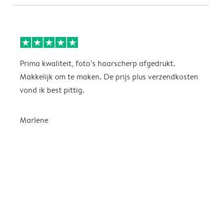
Prima kwaliteit, foto’s haarscherp afgedrukt.
I
Makkelijk om te maken. De prijs plus verzendkosten
H
vond ik best pittig.
w
k
n
Marlene
e
i
e
s
E