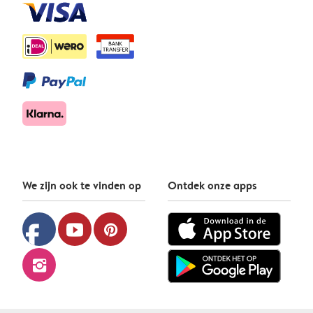
We zijn ook te vinden op
Ontdek onze apps
facebook
youtube
pinterest
instagram