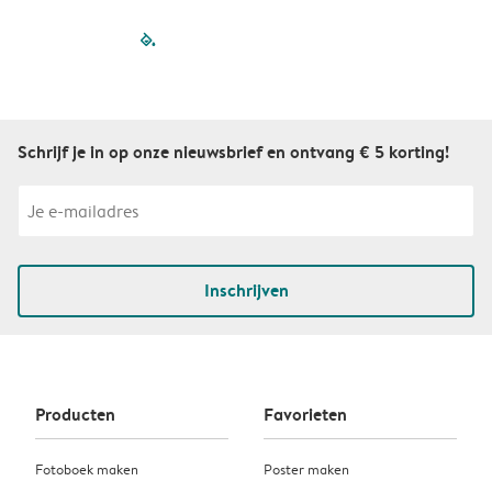
filled-pagination
outlined-paginatio
outlined-paginat
outlined-pagin
outlined-pag
outlined-p
Schrijf je in op onze nieuwsbrief en ontvang € 5 korting!
Inschrijven
Producten
Favorieten
Fotoboek maken
Poster maken