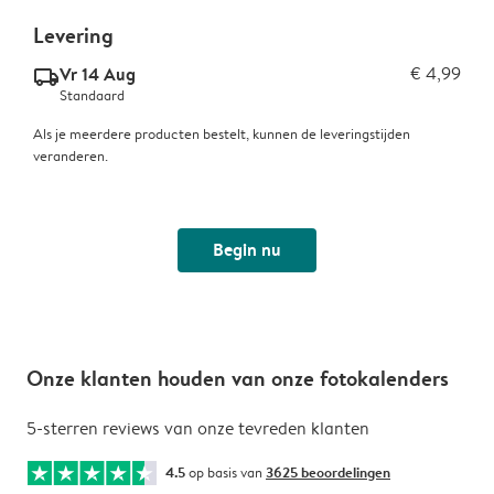
Levering
Vr 14 Aug
€ 4,99
delivery_standard_v2
Standaard
Als je meerdere producten bestelt, kunnen de leveringstijden
veranderen.
Begin nu
Onze klanten houden van onze fotokalenders
5-sterren reviews van onze tevreden klanten
4.5
op basis van
3625 beoordelingen