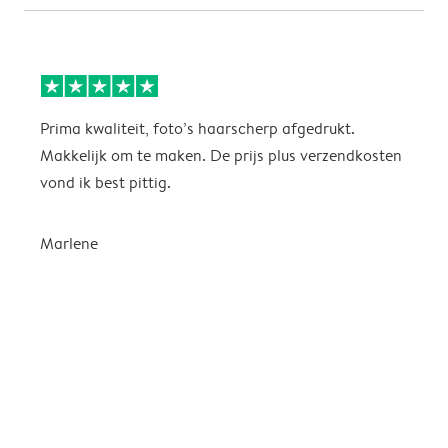
Prima kwaliteit, foto’s haarscherp afgedrukt.
I
Makkelijk om te maken. De prijs plus verzendkosten
H
vond ik best pittig.
w
k
n
Marlene
e
i
e
s
E