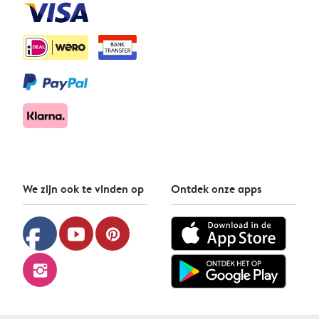
We zijn ook te vinden op
Ontdek onze apps
facebook
youtube
pinterest
instagram