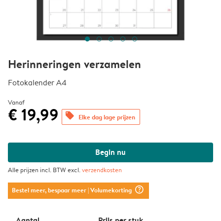
Herinneringen verzamelen
Fotokalender A4
Vanaf
€ 19,99
offers
Elke dag lage prijzen
Begin nu
Alle prijzen incl. BTW excl.
verzendkosten
question_mark_circle
Bestel meer, bespaar meer
| Volumekorting
Aantal
Prijs per stuk