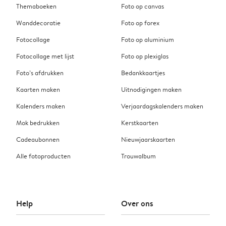
Themaboeken
Foto op canvas
Wanddecoratie
Foto op forex
Fotocollage
Foto op aluminium
Fotocollage met lijst
Foto op plexiglas
Foto’s afdrukken
Bedankkaartjes
Kaarten maken
Uitnodigingen maken
Kalenders maken
Verjaardagskalenders maken
Mok bedrukken
Kerstkaarten
Cadeaubonnen
Nieuwjaarskaarten
Alle fotoproducten
Trouwalbum
Help
Over ons