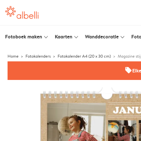
Fotoboek maken
Kaarten
Wanddecoratie
Foto
slim_arrow_down
slim_arrow_down
slim_arrow_down
Home
Fotokalenders
Fotokalender A4 (20 x 30 cm)
Magazine stij
offers
Elk