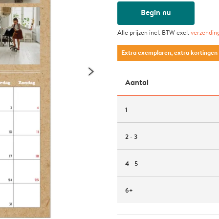
Begin nu
Alle prijzen incl. BTW excl.
verzendin
Extra exemplaren, extra kortingen
Aantal
1
2 - 3
4 - 5
6+