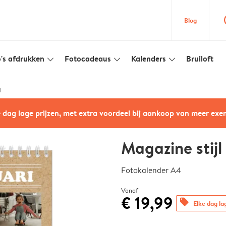
que
Blog
's afdrukken
Fotocadeaus
Kalenders
Bruiloft
slim_arrow_down
slim_arrow_down
slim_arrow_down
l
e dag lage prijzen, met extra voordeel bij aankoop van meer ex
Magazine stijl
Fotokalender A4
Vanaf
€ 19,99
offers
Elke dag la