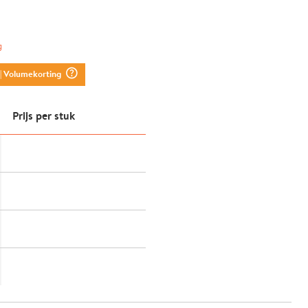
g
question_mark_circle
| Volumekorting
Prijs per stuk