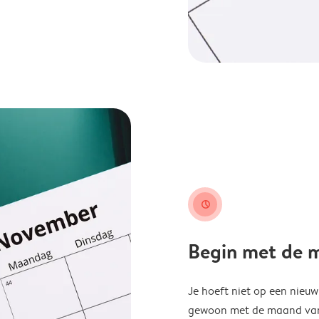
clock
Begin met de ma
Je hoeft niet op een nieu
gewoon met de maand van j