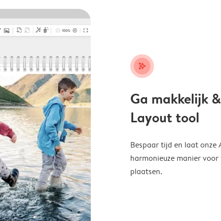
stars_plus
Ga makkelijk &
Layout tool
Bespaar tijd en laat onze
harmonieuze manier voor te
plaatsen.