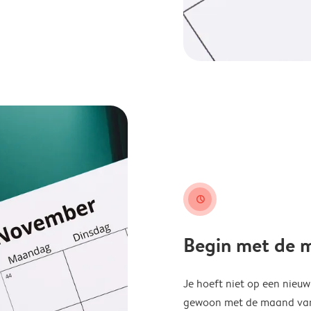
clock
Begin met de ma
Je hoeft niet op een nieu
gewoon met de maand van j