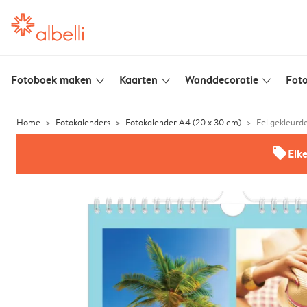
Fotoboek maken
Kaarten
Wanddecoratie
Foto
slim_arrow_down
slim_arrow_down
slim_arrow_down
Home
Fotokalenders
Fotokalender A4 (20 x 30 cm)
Fel gekleurd
offers
Elk