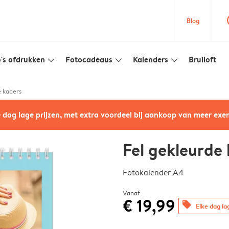
que
Blog
's afdrukken
Fotocadeaus
Kalenders
Bruiloft
slim_arrow_down
slim_arrow_down
slim_arrow_down
e kaders
e dag lage prijzen, met extra voordeel bij aankoop van meer ex
Fel gekleurde
Fotokalender A4
Vanaf
€ 19,99
offers
Elke dag la