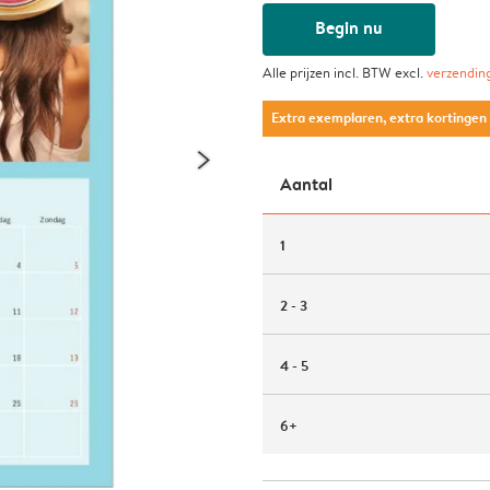
Begin nu
Alle prijzen incl. BTW excl.
verzendin
Extra exemplaren, extra kortingen
Aantal
1
2 - 3
4 - 5
6+