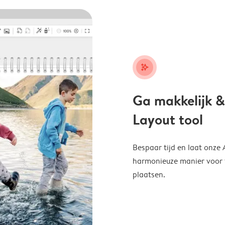
stars_plus
Ga makkelijk &
Layout tool
Bespaar tijd en laat onze
harmonieuze manier voor te
plaatsen.