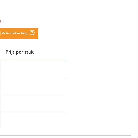
g
question_mark_circle
| Volumekorting
Prijs per stuk