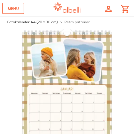
profile
shopping_cart
MENU
Fotokalender A4 (20 x 30 cm)
Retro patronen