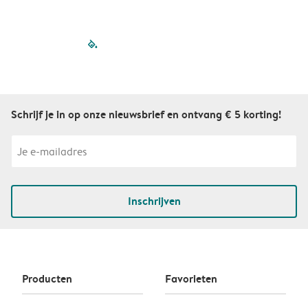
filled-pagination
outlined-paginatio
outlined-paginat
outlined-pagin
outlined-pag
outlined-p
Schrijf je in op onze nieuwsbrief en ontvang € 5 korting!
Inschrijven
Producten
Favorieten