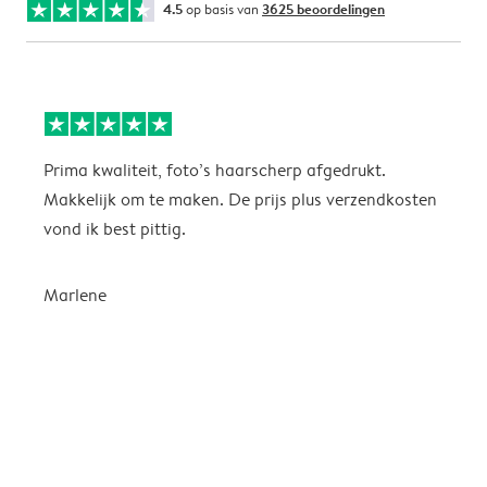
4.5
op basis van
3625 beoordelingen
Prima kwaliteit, foto’s haarscherp afgedrukt.
I
Makkelijk om te maken. De prijs plus verzendkosten
H
vond ik best pittig.
w
k
n
Marlene
e
i
e
s
E