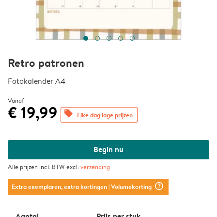
Retro patronen
Fotokalender A4
Vanaf
€ 19,99
offers
Elke dag lage prijzen
Begin nu
Alle prijzen incl. BTW excl.
verzending
question_mark_circle
Extra exemplaren, extra kortingen
| Volumekorting
Aantal
Prijs per stuk