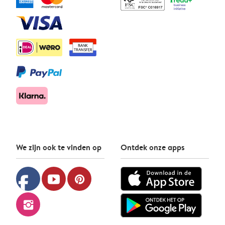
We zijn ook te vinden op
Ontdek onze apps
facebook
youtube
pinterest
instagram