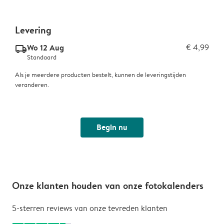
Levering
Wo 12 Aug
€ 4,99
delivery_standard_v2
Standaard
Als je meerdere producten bestelt, kunnen de leveringstijden
veranderen.
Begin nu
Onze klanten houden van onze fotokalenders
5-sterren reviews van onze tevreden klanten