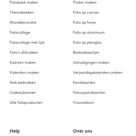
Fotoboek maken
Poster maken
Themaboeken
Foto op canvas
Wanddecoratie
Foto op forex
Fotocollage
Foto op aluminium
Fotocollage met lijst
Foto op plexiglas
Foto’s afdrukken
Bedankkaartjes
Kaarten maken
Uitnodigingen maken
Kalenders maken
Verjaardagskalenders maken
Mok bedrukken
Kerstkaarten
Cadeaubonnen
Nieuwjaarskaarten
Alle fotoproducten
Trouwalbum
Help
Over ons