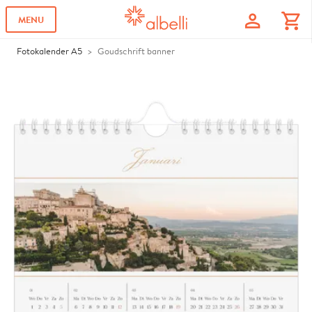
profile
shopping_cart
MENU
Fotokalender A5
Goudschrift banner