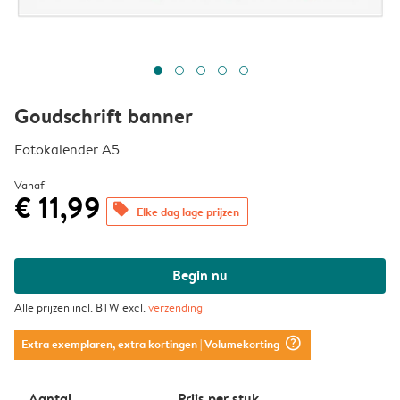
Goudschrift banner
Fotokalender A5
Vanaf
€ 11,99
offers
Elke dag lage prijzen
Begin nu
Alle prijzen incl. BTW excl.
verzending
question_mark_circle
Extra exemplaren, extra kortingen
| Volumekorting
Aantal
Prijs per stuk