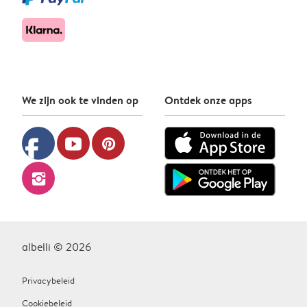
We zijn ook te vinden op
Ontdek onze apps
facebook
youtube
pinterest
instagram
albelli © 2026
Privacybeleid
Cookiebeleid