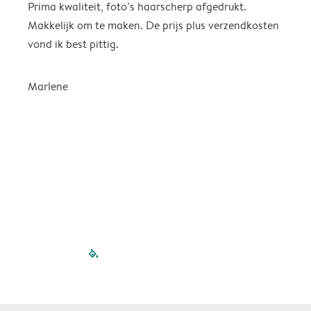
Prima kwaliteit, foto’s haarscherp afgedrukt.
O
Makkelijk om te maken. De prijs plus verzendkosten
e
vond ik best pittig.
Marlene
filled-pagination
outlined-paginatio
outlined-paginat
outlined-pagin
outlined-pag
outlined-p