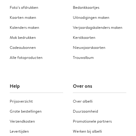
Foto’s afdrukken
Bedankkaartjes
Kaarten maken
Uitnodigingen maken
Kalenders maken
Verjaardagskalenders maken
Mok bedrukken
Kerstkaarten
Cadeaubonnen
Nieuwjaarskaarten
Alle fotoproducten
Trouwalbum
Help
Over ons
Prijsoverzicht
Over albelli
Grote bestellingen
Duurzaamheid
Verzendkosten
Promotionele partners
Levertijden
Werken bij albelli