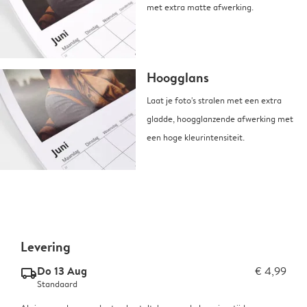
met extra matte afwerking.
Hoogglans
Laat je foto's stralen met een extra
gladde, hoogglanzende afwerking met
een hoge kleurintensiteit.
Levering
Do 13 Aug
€ 4,99
delivery_standard_v2
Standaard