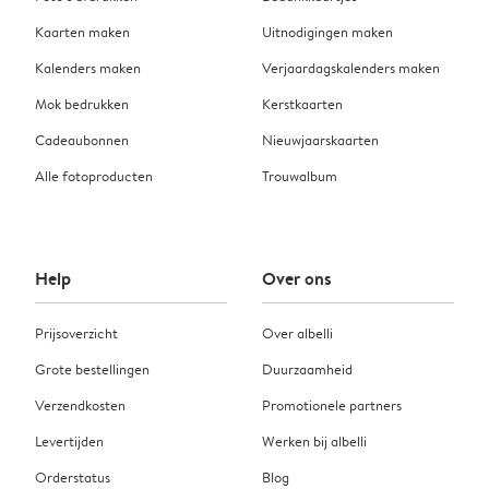
Kaarten maken
Uitnodigingen maken
Kalenders maken
Verjaardagskalenders maken
Mok bedrukken
Kerstkaarten
Cadeaubonnen
Nieuwjaarskaarten
Alle fotoproducten
Trouwalbum
Help
Over ons
Prijsoverzicht
Over albelli
Grote bestellingen
Duurzaamheid
Verzendkosten
Promotionele partners
Levertijden
Werken bij albelli
Orderstatus
Blog