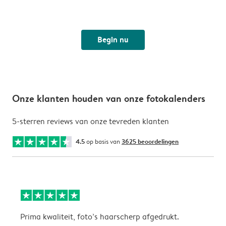
Begin nu
Onze klanten houden van onze fotokalenders
5-sterren reviews van onze tevreden klanten
4.5
op basis van
3625 beoordelingen
Prima kwaliteit, foto’s haarscherp afgedrukt.
O