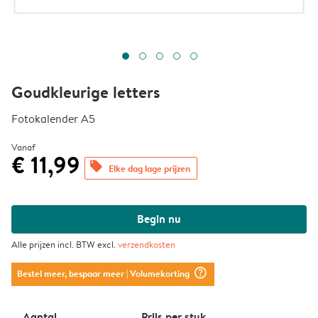
Goudkleurige letters
Fotokalender A5
Vanaf
€ 11,99
offers
Elke dag lage prijzen
Begin nu
Alle prijzen incl. BTW excl.
verzendkosten
question_mark_circle
Bestel meer, bespaar meer
| Volumekorting
Aantal
Prijs per stuk