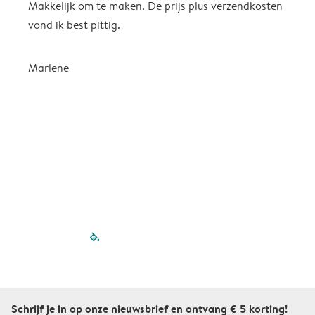
Makkelijk om te maken. De prijs plus verzendkosten
e
vond ik best pittig.
Marlene
filled-pagination
outlined-paginatio
outlined-paginat
outlined-pagin
outlined-pag
outlined-p
Schrijf je in op onze nieuwsbrief en ontvang € 5 korting!