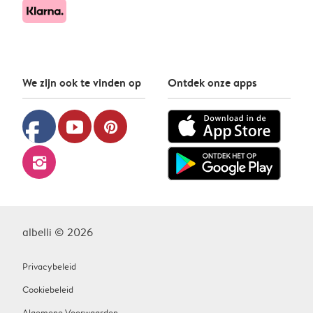
We zijn ook te vinden op
Ontdek onze apps
facebook
youtube
pinterest
instagram
albelli © 2026
Privacybeleid
Cookiebeleid
Algemene Voorwaarden