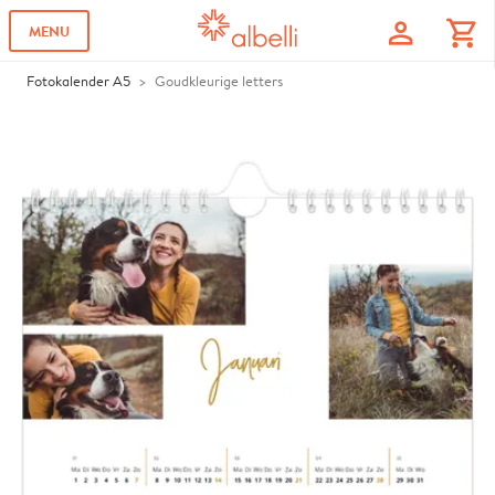
profile
shopping_cart
MENU
Fotokalender A5
Goudkleurige letters