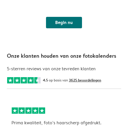
Begin nu
Onze klanten houden van onze fotokalenders
5-sterren reviews van onze tevreden klanten
4.5
op basis van
3625 beoordelingen
Prima kwaliteit, foto’s haarscherp afgedrukt.
O