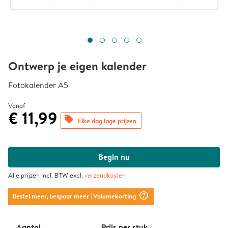
Ontwerp je eigen kalender
Fotokalender A5
Vanaf
€ 11,99
offers
Elke dag lage prijzen
Begin nu
Alle prijzen incl. BTW excl.
verzendkosten
question_mark_circle
Bestel meer, bespaar meer
| Volumekorting
Aantal
Prijs per stuk