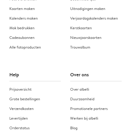
Kaarten maken
Uitnodigingen maken
Kalenders maken
Verjaardagskalenders maken
Mok bedrukken
Kerstkaarten
Cadeaubonnen
Nieuwjaarskaarten
Alle fotoproducten
Trouwalbum
Help
Over ons
Prijsoverzicht
Over albelli
Grote bestellingen
Duurzaamheid
Verzendkosten
Promotionele partners
Levertijden
Werken bij albelli
Orderstatus
Blog