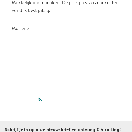
Makkelijk om te maken. De prijs plus verzendkosten
e
vond ik best pittig.
Marlene
filled-pagination
outlined-paginatio
outlined-paginat
outlined-pagin
outlined-pag
outlined-p
Schrijf je in op onze nieuwsbrief en ontvang € 5 korting!