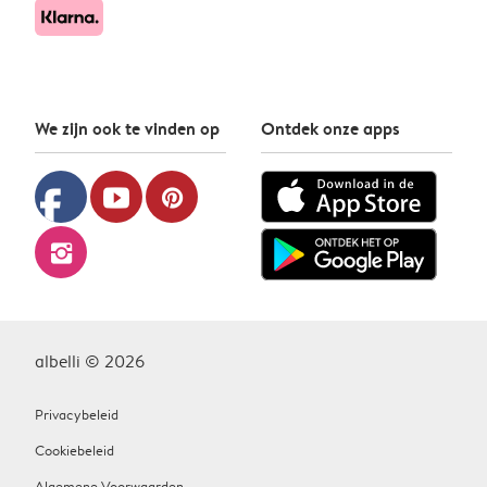
We zijn ook te vinden op
Ontdek onze apps
facebook
youtube
pinterest
instagram
albelli © 2026
Privacybeleid
Cookiebeleid
Algemene Voorwaarden