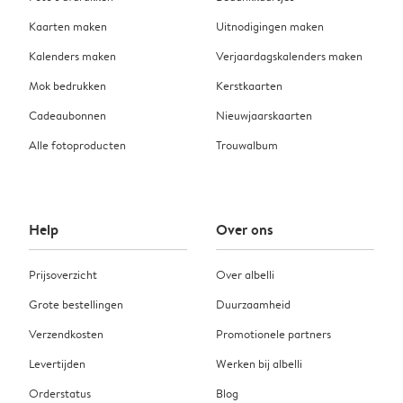
Kaarten maken
Uitnodigingen maken
Kalenders maken
Verjaardagskalenders maken
Mok bedrukken
Kerstkaarten
Cadeaubonnen
Nieuwjaarskaarten
Alle fotoproducten
Trouwalbum
Help
Over ons
Prijsoverzicht
Over albelli
Grote bestellingen
Duurzaamheid
Verzendkosten
Promotionele partners
Levertijden
Werken bij albelli
Orderstatus
Blog