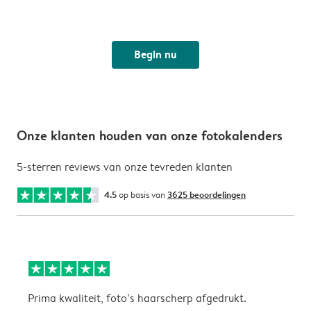
Begin nu
Onze klanten houden van onze fotokalenders
5-sterren reviews van onze tevreden klanten
4.5
op basis van
3625 beoordelingen
Prima kwaliteit, foto’s haarscherp afgedrukt.
O