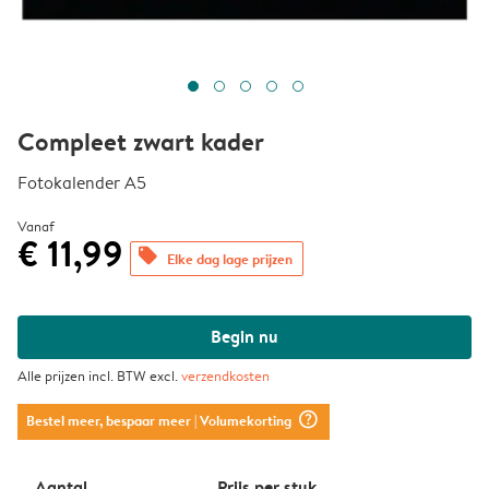
Compleet zwart kader
Fotokalender A5
Vanaf
€ 11,99
offers
Elke dag lage prijzen
Begin nu
Alle prijzen incl. BTW excl.
verzendkosten
question_mark_circle
Bestel meer, bespaar meer
| Volumekorting
Aantal
Prijs per stuk