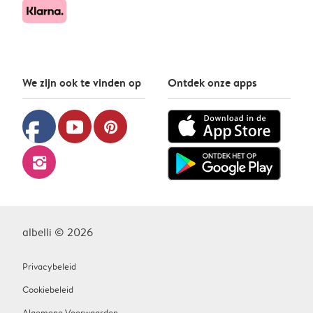
We zijn ook te vinden op
Ontdek onze apps
facebook
youtube
pinterest
instagram
albelli © 2026
Privacybeleid
Cookiebeleid
Algemene Voorwaarden