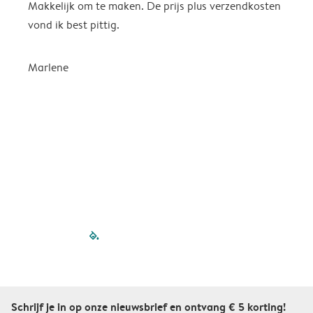
Makkelijk om te maken. De prijs plus verzendkosten
e
vond ik best pittig.
Marlene
filled-pagination
outlined-paginatio
outlined-paginat
outlined-pagin
outlined-pag
outlined-p
Schrijf je in op onze nieuwsbrief en ontvang € 5 korting!