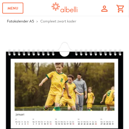
profile
shopping_cart
MENU
Fotokalender A5
Compleet zwart kader