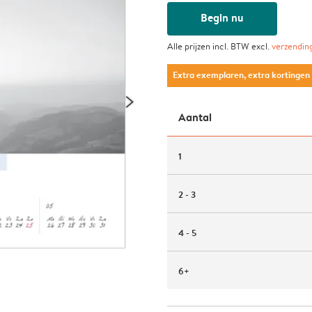
Begin nu
Alle prijzen incl. BTW excl.
verzendin
Extra exemplaren, extra kortingen
Aantal
1
2 - 3
4 - 5
6+