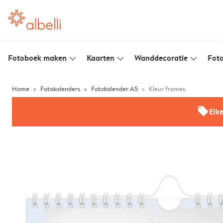
Fotoboek maken
Kaarten
Wanddecoratie
Foto
slim_arrow_down
slim_arrow_down
slim_arrow_down
Home
Fotokalenders
Fotokalender A5
Kleur frames
offers
Elk