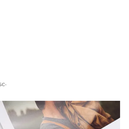
FSC-
.