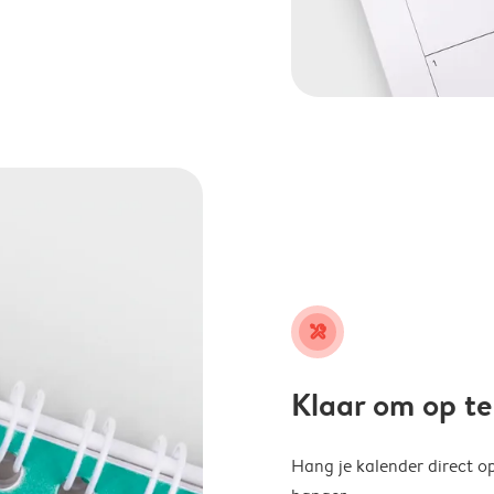
tools
Klaar om op t
Hang je kalender direct o