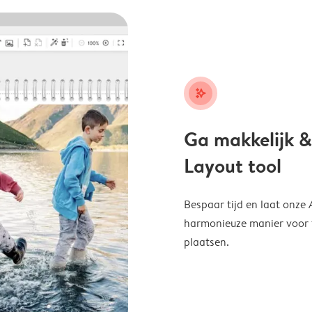
stars_plus
Ga makkelijk &
Layout tool
Bespaar tijd en laat onze
harmonieuze manier voor te
plaatsen.