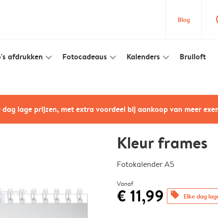
que
Blog
's afdrukken
Fotocadeaus
Kalenders
Bruiloft
slim_arrow_down
slim_arrow_down
slim_arrow_down
e dag lage prijzen, met extra voordeel bij aankoop van meer ex
Kleur frames
Fotokalender A5
Vanaf
€ 11,99
offers
Elke dag lag