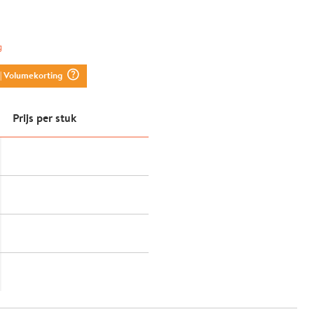
g
question_mark_circle
| Volumekorting
Prijs per stuk