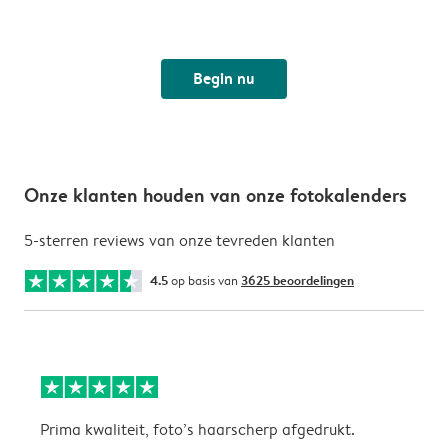
Begin nu
Onze klanten houden van onze fotokalenders
5-sterren reviews van onze tevreden klanten
4.5
op basis van
3625 beoordelingen
Prima kwaliteit, foto’s haarscherp afgedrukt.
O