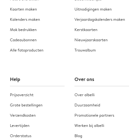
Kaarten maken
Uitnodigingen maken
Kalenders maken
Verjaardagskalenders maken
Mok bedrukken
Kerstkaarten
Cadeaubonnen
Nieuwjaarskaarten
Alle fotoproducten
Trouwalbum
Help
Over ons
Prijsoverzicht
Over albelli
Grote bestellingen
Duurzaamheid
Verzendkosten
Promotionele partners
Levertijden
Werken bij albelli
Orderstatus
Blog