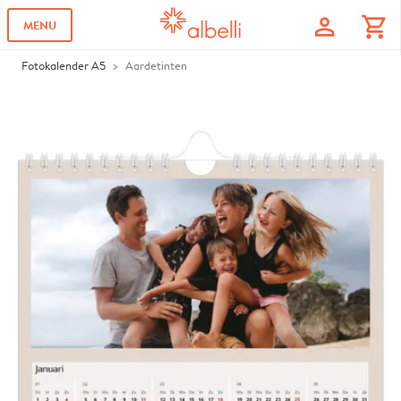
profile
shopping_cart
MENU
Fotokalender A5
Aardetinten