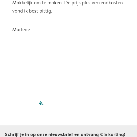
Makkelijk om te maken. De prijs plus verzendkosten
e
vond ik best pittig.
Marlene
filled-pagination
outlined-paginatio
outlined-paginat
outlined-pagin
outlined-pag
outlined-p
Schrijf je in op onze nieuwsbrief en ontvang € 5 korting!