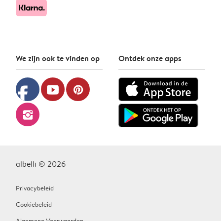
We zijn ook te vinden op
Ontdek onze apps
facebook
youtube
pinterest
instagram
albelli © 2026
Privacybeleid
Cookiebeleid
Algemene Voorwaarden