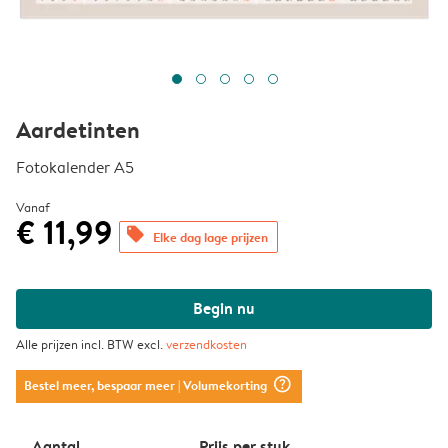
Aardetinten
Fotokalender A5
Vanaf
€ 11,99
offers
Elke dag lage prijzen
Begin nu
Alle prijzen incl. BTW excl.
verzendkosten
question_mark_circle
Bestel meer, bespaar meer
| Volumekorting
Aantal
Prijs per stuk