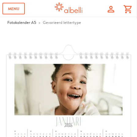
profile
shopping_cart
MENU
Fotokalender A5
Gevarieerd lettertype