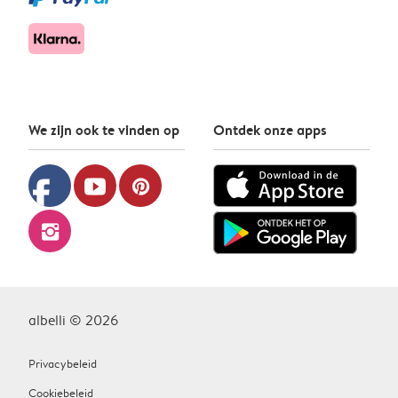
We zijn ook te vinden op
Ontdek onze apps
facebook
youtube
pinterest
instagram
albelli © 2026
Privacybeleid
Cookiebeleid