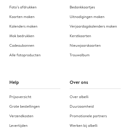
Foto’s afdrukken
Bedankkaartjes
Kaarten maken
Uitnodigingen maken
Kalenders maken
Verjaardagskalenders maken
Mok bedrukken
Kerstkaarten
Cadeaubonnen
Nieuwjaarskaarten
Alle fotoproducten
Trouwalbum
Help
Over ons
Prijsoverzicht
Over albelli
Grote bestellingen
Duurzaamheid
Verzendkosten
Promotionele partners
Levertijden
Werken bij albelli