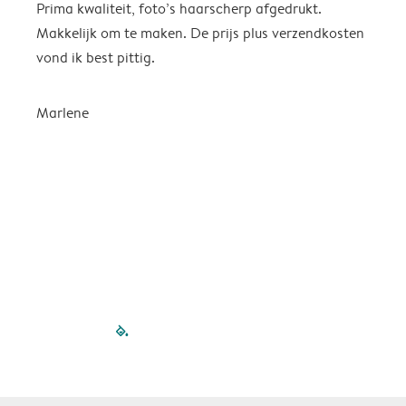
Prima kwaliteit, foto’s haarscherp afgedrukt.
O
Makkelijk om te maken. De prijs plus verzendkosten
e
vond ik best pittig.
Marlene
filled-pagination
outlined-paginatio
outlined-paginat
outlined-pagin
outlined-pag
outlined-p