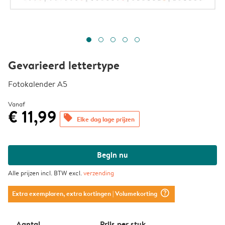
Gevarieerd lettertype
Fotokalender A5
Vanaf
€ 11,99
offers
Elke dag lage prijzen
Begin nu
Alle prijzen incl. BTW excl.
verzending
question_mark_circle
Extra exemplaren, extra kortingen
| Volumekorting
Aantal
Prijs per stuk