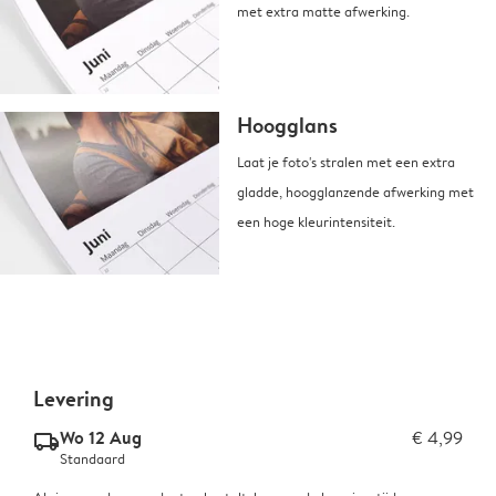
met extra matte afwerking.
Hoogglans
Laat je foto's stralen met een extra
gladde, hoogglanzende afwerking met
een hoge kleurintensiteit.
Levering
Wo 12 Aug
€ 4,99
delivery_standard_v2
Standaard